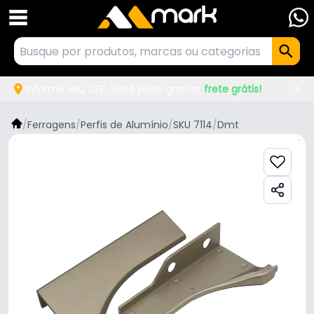
Informe seu CEP, você pode ganhar
frete grátis!
/
Ferragens
/
Perfis de Alumínio
/
SKU 7114
/
Dmt