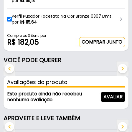
Resistencia
por
R$
55,13
- Medida de encaixe: S7018 - 18 Mm
- Medida entre os furos de fixação: 24 Mm
Perfil Puxador Facetato Na Cor Bronze 0307 Dmt
- Comercialização: O Par (Direito/Esquerdo)
por
R$
115,64
Indicação de Perfil Puxador:
Compre os 3 itens por
R$ 182,05
COMPRAR JUNTO
- Perfil Puxador 0307 - DMT (Facetato).
VOCÊ PODE QUERER
Conteúdo de Embalagem (Par):
- 01 Ponteira Para o Lado Direito.
Avaliações do produto
- 01 Ponteira Para o Lado Esquerdo.
Este produto ainda não recebeu
AVALIAR
nenhuma avaliação
APROVEITE E LEVE TAMBÉM