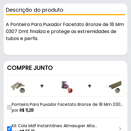
Descrição do produto
A Ponteira Para Puxador Facetato Bronze de 18 Mm
0307 Dmt finaliza e protege as extremidades de
tubos e perfis.
Fabricada em Zamac com acabamento fosco, é
resistente e durável no uso diário. Possui encaixe
s7018 - 18 mm.
COMPRE JUNTO
Características:
+
+
- Marca: Dmt
- Modelo: 0307
- Linha: Facetato - DMT
Ponteira Para Puxador Facetato Bronze de 18 Mm 0307
- Material: Zamac
Dmt
por
R$
11,28
- Acabamento: Fosco
- Cor: Bronze
Kit Cola Mdf Instantâneo Almasuper Alta
- Comprimento: 70 Mm