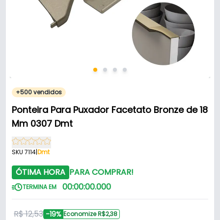
+500 vendidos
Ponteira Para Puxador Facetato Bronze de 18
Mm 0307 Dmt
SKU 7114
|
Dmt
ÓTIMA HORA
PARA COMPRAR!
00
:
00
:
00
.
000
TERMINA EM
R$ 12,53
-19%
Economize R$2,38