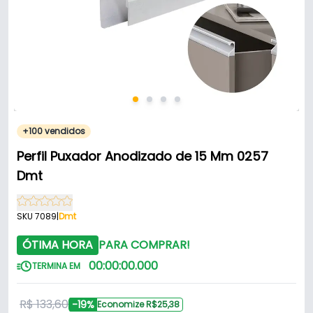
+100 vendidos
Perfil Puxador Anodizado de 15 Mm 0257
Dmt
SKU 7089
|
Dmt
ÓTIMA HORA
PARA COMPRAR!
00
:
00
:
00
.
000
TERMINA EM
R$ 133,60
-19%
Economize R$25,38