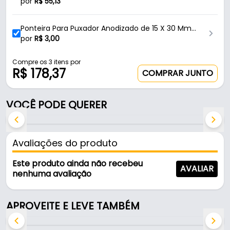
Resistencia
por
R$
55,13
- Comprimento: 6 Metros
- Altura: 30 mm
Ponteira Para Puxador Anodizado de 15 X 30 Mm
- Medida de encaixe: 15 X 30 mm
0257 Dmt
por
R$
3,00
- Comercialização: 6 Metros - (2 Barras de 3
Metros)
Compre os 3 itens por
R$ 178,37
COMPRAR JUNTO
Indicação de Ponteira/Acabamento:
VOCÊ PODE QUERER
- Ponteira Para Puxador de 15 X 30 Mm, 0257 - DMT.
Avaliações do produto
Este produto ainda não recebeu
AVALIAR
nenhuma avaliação
APROVEITE E LEVE TAMBÉM