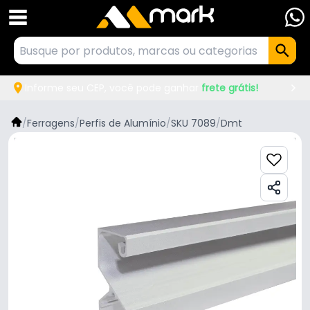
Informe seu CEP, você pode ganhar
frete grátis!
/
Ferragens
/
Perfis de Alumínio
/
SKU 7089
/
Dmt