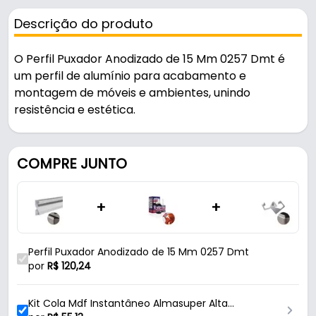
Descrição do produto
O Perfil Puxador Anodizado de 15 Mm 0257 Dmt é
um perfil de alumínio para acabamento e
montagem de móveis e ambientes, unindo
resistência e estética.
Fabricado em Alumínio com acabamento
anodizado na cor alumínio, é resistente e durável
COMPRE JUNTO
no uso diário. Possui encaixe 15 x 30 mm.
+
+
Características:
- Marca: Dmt
- Modelo: 0257
Perfil Puxador Anodizado de 15 Mm 0257 Dmt
- Linha: DMT
por
R$
120,24
- Material: Alumínio
- Acabamento: Anodizado
Kit Cola Mdf Instantâneo Almasuper Alta
- Cor: Alumínio