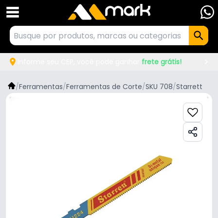
Informe seu CEP, você pode ganhar
frete grátis!
/
Ferramentas
/
Ferramentas de Corte
/
SKU 708
/
Starrett