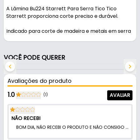
A Lâmina Bu224 Starrett Para Serra Tico Tico
Starrett proporciona corte preciso e durável.
Indicado para corte de madeira e metais em serra
tico-tico, é uma solução prática para uso em
oficinas, obras e manutenção.
VOCÊ PODE QUERER
Características:
- Marca: Starrett
- Modelo: BU224
Avaliações do produto
- Comprimento: 50 mm
- Largura: 7,5 mm
1.0
AVALIAR
(1)
- Espessura: 1,0 mm
- Comprimento total: 50 mm
- Número de dentes: 24
NÃO RECEBI
- Aplicação: Corte de madeira e metais em serra
BOM DIA, NÃO RECEBI O PRODUTO E NÃO CONSIGO ENTRAR EM CONTATO COM VCS...
tico-tico