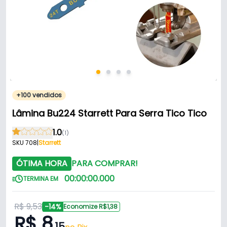
+100 vendidos
Lâmina Bu224 Starrett Para Serra Tico Tico
1.0
(1)
SKU 708
|
Starrett
ÓTIMA HORA
PARA COMPRAR!
00
:
00
:
00
.
000
TERMINA EM
R$ 9,53
-14%
Economize R$1,38
R$ 8
,15