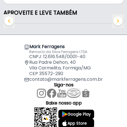
Indicado para:
- Corte de madeira e metais em serra tico-tico
APROVEITE E LEVE TAMBÉM
Mark Ferragens
Remaclo da Silva Ferragens LTDA
CNPJ: 12.616.548/0001-40
Rua Padre Dehon, 40
Vila Carmelita, Formiga/MG
CEP 35572-290
contato@markferragens.com.br
Siga-nos
Baixe nosso app
Google Play
App Store