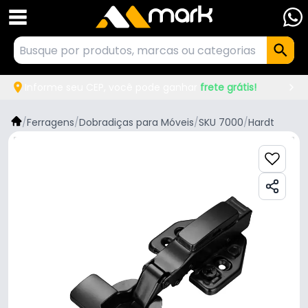
Informe seu CEP, você pode ganhar
frete grátis!
/
Ferragens
/
Dobradiças para Móveis
/
SKU 7000
/
Hardt