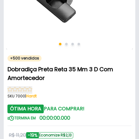
+500 vendidos
Dobradiça Preta Reta 35 Mm 3 D Com
Amortecedor
SKU 7000
|
Hardt
ÓTIMA HORA
PARA COMPRAR!
00
:
00
:
00
.
000
TERMINA EM
R$ 11,20
-19%
Economize R$2,13