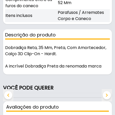
52 Mm
furos do caneco
Parafusos / Arremates
Itens inclusos
Corpo e Caneco
Descrição do produto
Dobradiça Reta, 35 Mm, Preta, Com Amortecedor,
Calço 3D Clip-On - Hardt.
A incrível Dobradiça Preta da renomada marca
Hardt é uma escolha excepcional para quem busca
qualidade, durabilidade e funcionalidade em seus
projetos de marcenaria e instalações de móveis.
VOCÊ PODE QUERER
Este produto é cuidadosamente projetado para
oferecer um desempenho superior, garantindo um
funcionamento suave e eficiente por muitos anos.
Avaliações do produto
Feita de aço de alta resistência e com acabamento