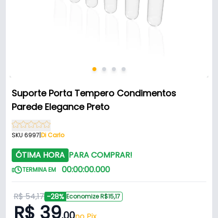
Suporte Porta Tempero Condimentos
Parede Elegance Preto
SKU 6997
|
Di Carlo
ÓTIMA HORA
PARA COMPRAR!
00
:
00
:
00
.
000
TERMINA EM
R$ 54,17
-28%
Economize R$15,17
R$ 39
,00
no Pix