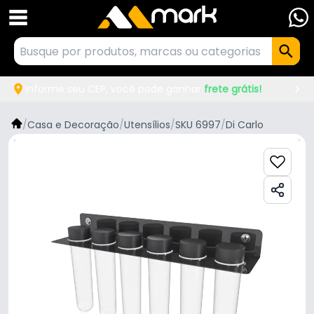
Informe seu CEP, você pode ganhar
frete grátis!
/
Casa e Decoração
/
Utensílios
/
SKU 6997
/
Di Carlo