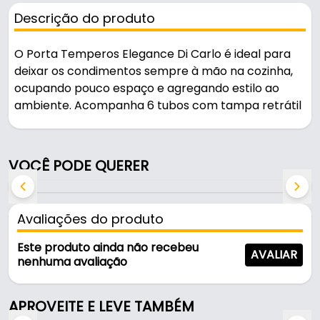
Descrição do produto
O Porta Temperos Elegance Di Carlo é ideal para
deixar os condimentos sempre à mão na cozinha,
ocupando pouco espaço e agregando estilo ao
ambiente. Acompanha 6 tubos com tampa retrátil
para fácil acesso no dia a dia.
Fabricado em aço carbono com pintura epóxi
VOCÊ PODE QUERER
preta, garante durabilidade e um ótimo
acabamento. Fixação na parede com os parafusos
e buchas inclusos.
Avaliações do produto
Este produto ainda não recebeu
AVALIAR
nenhuma avaliação
APROVEITE E LEVE TAMBÉM