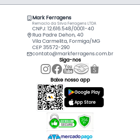
Cm)
- Altura do passa fio: 12 Mm - (1,2 Cm)
Mark Ferragens
Remaclo da Silva Ferragens LTDA
Conteúdo da Embalagem:
CNPJ: 12.616.548/0001-40
Rua Padre Dehon, 40
Vila Carmelita, Formiga/MG
- 01 Passa Fio, 50 X 12 Mm - Màxima.
CEP 35572-290
contato@markferragens.com.br
Siga-nos
Baixe nosso app
Google Play
App Store