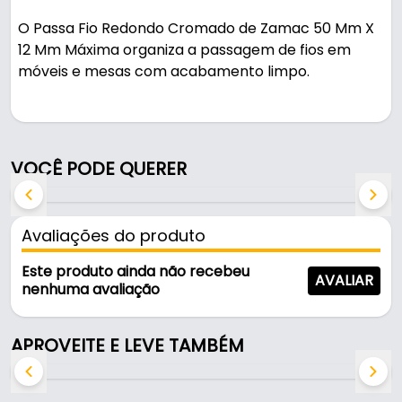
O Passa Fio Redondo Cromado de Zamac 50 Mm X
12 Mm Máxima organiza a passagem de fios em
móveis e mesas com acabamento limpo.
Pode ser usado em móveis e armários.
Fabricado em Zamac com acabamento cromado,
VOCÊ PODE QUERER
é resistente e durável no uso diário.
Características:
Avaliações do produto
- Marca: Máxima
- Modelo: Redondo
Este produto ainda não recebeu
AVALIAR
- Material: Zamac
nenhuma avaliação
- Acabamento: Cromado
- Tampa: Removível
APROVEITE E LEVE TAMBÉM
- Dimensão da furação no móvel: Ø 50 Mm - (5,0
Cm)
- Dimensão total do passa fio: Ø 55,5 Mm - (5,55