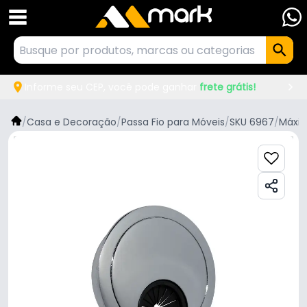
Informe seu CEP, você pode ganhar
frete grátis!
/
Casa e Decoração
/
Passa Fio para Móveis
/
SKU 6967
/
Máxi