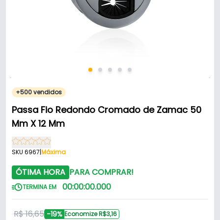
+500 vendidos
Passa Fio Redondo Cromado de Zamac 50
Mm X 12 Mm
SKU 6967
|
Máxima
ÓTIMA HORA
PARA COMPRAR!
00
:
00
:
00
.
000
TERMINA EM
R$ 16,65
-19%
Economize R$3,16