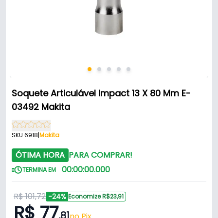
Soquete Articulável Impact 13 X 80 Mm E-
03492 Makita
SKU 6918
|
Makita
ÓTIMA HORA
PARA COMPRAR!
00
:
00
:
00
.
000
TERMINA EM
R$ 101,72
-24%
Economize R$23,91
R$ 77
,81
no Pix