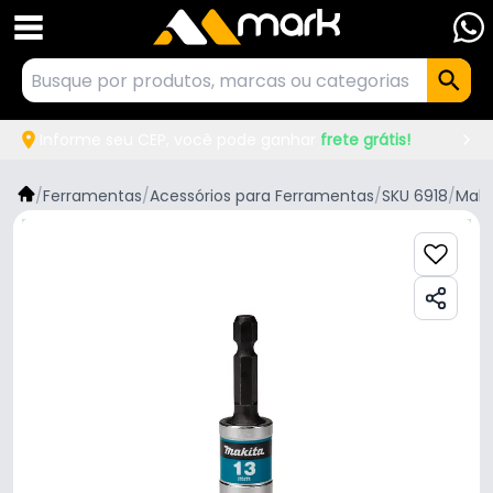
Informe seu CEP, você pode ganhar
frete grátis!
/
Ferramentas
/
Acessórios para Ferramentas
/
SKU 6918
/
Maki