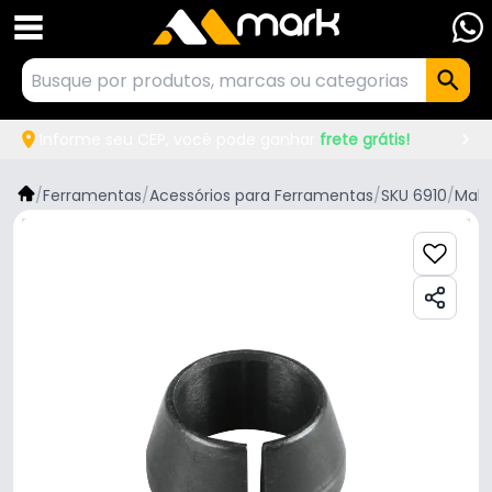
Informe seu CEP, você pode ganhar
frete grátis!
/
Ferramentas
/
Acessórios para Ferramentas
/
SKU 6910
/
Maki