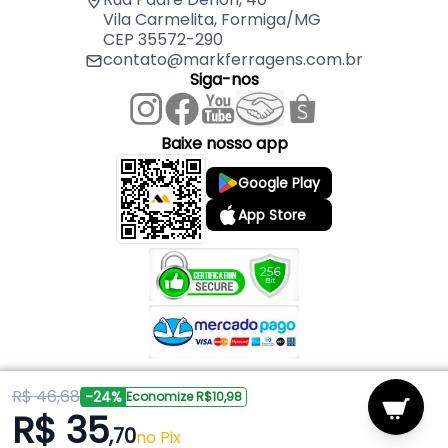
Vila Carmelita, Formiga/MG
CEP 35572-290
contato@markferragens.com.br
Siga-nos
Baixe nosso app
Google Play
App Store
R$ 46,68
Copyright © 2026 Mark Ferragens. Todos os direitos reservados.
-24%
Economize R$10,98
R$ 35
,70
Powered by
no Pix