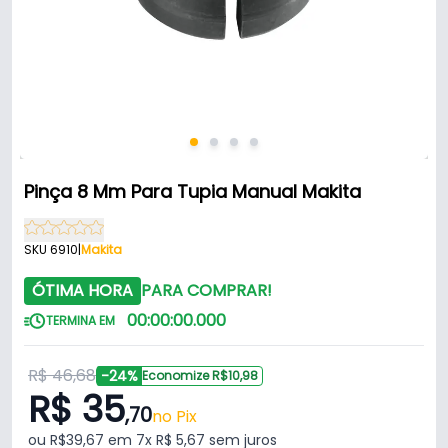
Pinça 8 Mm Para Tupia Manual Makita
SKU 6910
|
Makita
ÓTIMA HORA
PARA COMPRAR!
00
:
00
:
00
.
000
TERMINA EM
R$ 46,68
-24%
Economize R$10,98
R$ 35
,70
no Pix
ou R$39,67 em 7x R$ 5,67 sem juros