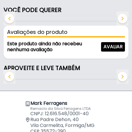
prateleiras.
VOCÊ PODE QUERER
Características:
- Marca: Fgvtn
Avaliações do produto
- Modelo: Suporte Prateleira para Vidro
- Comprimento: 17 mm
Este produto ainda não recebeu
AVALIAR
- Espessura: 5 mm
nenhuma avaliação
- Aplicação: Sustentação de prateleiras de vidro
APROVEITE E LEVE TAMBÉM
Indicado para:
- Sustentação de prateleiras de vidro
Mark Ferragens
Remaclo da Silva Ferragens LTDA
CNPJ: 12.616.548/0001-40
Rua Padre Dehon, 40
Vila Carmelita, Formiga/MG
CEP 35572-290