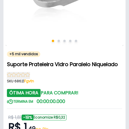
+5 mil vendidos
Suporte Prateleira Vidro Paralelo Niquelado
SKU 6862
|
Fgvtn
ÓTIMA HORA
PARA COMPRAR!
00
:
00
:
00
.
000
TERMINA EM
R$ 1,81
-18%
Economize R$0,32
R$ 1
,49