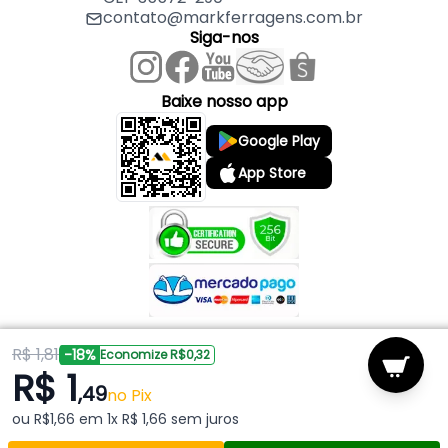
contato@markferragens.com.br
Siga-nos
Baixe nosso app
Google Play
App Store
R$ 1,81
Copyright © 2026 Mark Ferragens. Todos os direitos reservados.
-18%
Economize R$0,32
R$ 1
,49
Powered by
no Pix
ou R$1,66 em 1x R$ 1,66 sem juros