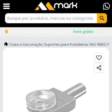
Informe seu CEP, você pode ganhar
frete grátis!
/
Casa e Decoração
/
Suportes para Prateleiras
/
SKU 6862
/
Fg