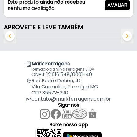
Este produto ainda não recebeu
AVALIAR
- Marca: Kws
nenhuma avaliação
- Acabamento: Cromada
- Quantidade de dentes: 80
APROVEITE E LEVE TAMBÉM
- Dimensão da serra: 250 mm
- Aplicação: Corte e desbaste de metais e
materiais
Indicado para:
Mark Ferragens
- Corte e desbaste de metais e materiais
Remaclo da Silva Ferragens LTDA
CNPJ: 12.616.548/0001-40
Rua Padre Dehon, 40
Vila Carmelita, Formiga/MG
CEP 35572-290
contato@markferragens.com.br
Siga-nos
Baixe nosso app
Google Play