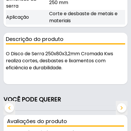
250 mm
serra
Corte e desbaste de metais e
Aplicação
materiais
Descrição do produto
O Disco de Serra 250x80x3,2mm Cromada Kws
realiza cortes, desbastes e lixamentos com
eficiência e durabilidade.
Indicado para corte e desbaste de metais e
materiais, é uma solução prática para uso em
oficinas, obras e manutenção.
VOCÊ PODE QUERER
Fabricado com acabamento cromada, é resistente
e durável no uso diário.
Avaliações do produto
Características: