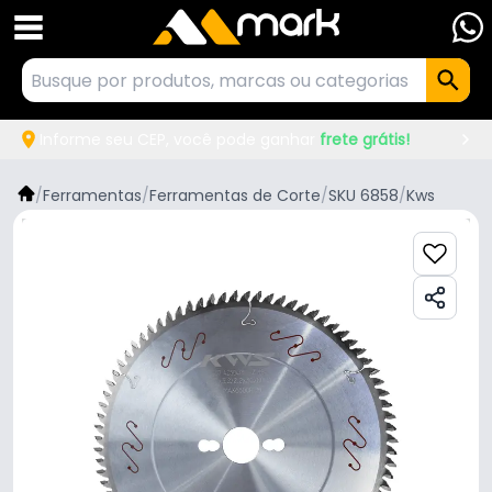
Informe seu CEP, você pode ganhar
frete grátis!
/
Ferramentas
/
Ferramentas de Corte
/
SKU 6858
/
Kws