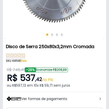
Disco de Serra 250x80x3,2mm Cromada
SKU 6858
|
Kws
R$ 746,41
-28%
Economize R$208,99
R$ 537
,42
no Pix
ou R$597,13 em 10x R$ 59,71 sem juros
Ver formas de pagamento