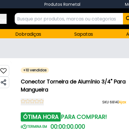
Produtos Rometal
M
 CEP
Dobradiças
Sapatas
A
+10 vendidos
Conector Torneira de Alumínio 3/4" Para
Mangueira
SKU 6814
|
Ajax
ÓTIMA HORA
PARA COMPRAR!
00
:
00
:
00
.
000
TERMINA EM