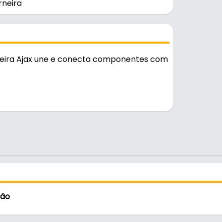
rneira
ueira Ajax une e conecta componentes com
o diário.
ção