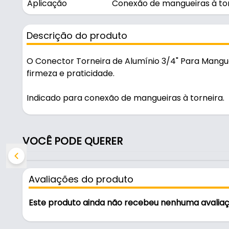
Aplicação
Conexão de mangueiras à to
Descrição do produto
O Conector Torneira de Alumínio 3/4" Para Mang
firmeza e praticidade.
Indicado para conexão de mangueiras à torneira.
Fabricado em Alumínio, é resistente e durável no us
VOCÊ PODE QUERER
Características:
- Marca: Ajax
- Modelo: A01007
Avaliações do produto
- Material: Alumínio
- Tipo: Conector Torneira
Este produto ainda não recebeu nenhuma avalia
- Medida: 3/4" (19 mm)
- Aplicação: Conexão de mangueiras à torneira