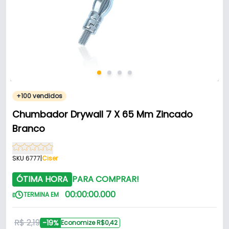
+100 vendidos
Chumbador Drywall 7 X 65 Mm Zincado
Branco
SKU 6777
|
Ciser
ÓTIMA HORA
PARA COMPRAR!
00
:
00
:
00
.
000
TERMINA EM
R$ 2,19
-19%
Economize R$0,42