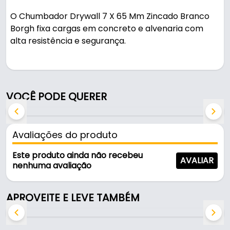
O Chumbador Drywall 7 X 65 Mm Zincado Branco
Borgh fixa cargas em concreto e alvenaria com
alta resistência e segurança.
Pode ser usado em montagens e fixações.
Fabricado em Aço com acabamento zincado
VOCÊ PODE QUERER
branco, é resistente e durável no uso diário.
Características:
Avaliações do produto
- Marca: Borgh
- Modelo: Drywall 7 x 65 mm Zincado Branco
Este produto ainda não recebeu
AVALIAR
- Material: Aço
nenhuma avaliação
- Acabamento: Zincado Branco
- Medida: 7 x 65 mm
APROVEITE E LEVE TAMBÉM
- Tipo de parafuso: Chumbador
- Superfícies recomendadas: Parede
- Uso específico: Fixação