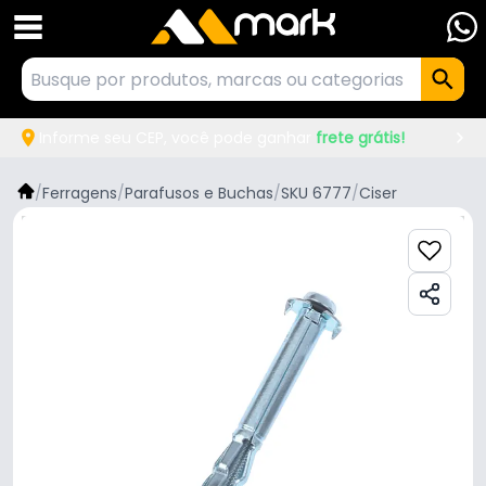
Informe seu CEP, você pode ganhar
frete grátis!
/
Ferragens
/
Parafusos e Buchas
/
SKU 6777
/
Ciser