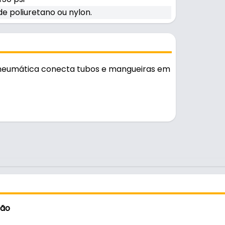
e poliuretano ou nylon.
Pneumática conecta tubos e mangueiras em
ção
ylon.