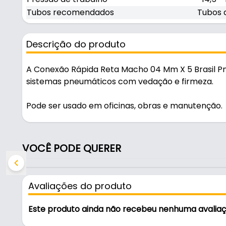
Tubos recomendados
Tubos d
Descrição do produto
A Conexão Rápida Reta Macho 04 Mm X 5 Brasil 
sistemas pneumáticos com vedação e firmeza.
Pode ser usado em oficinas, obras e manutenção.
Características:
- Marca: Brasil Pneumática
VOCÊ PODE QUERER
- Modelo: Rápida Reta Macho
- Medida: 04 mm x 5
- Temperatura de trabalho: 0 - 60º C
Avaliações do produto
- Fluido indicado: Ar comprimido/ Vácuo / Água
- Pressão de trabalho: -14,5 - 150 psi
Este produto ainda não recebeu nenhuma avalia
- Tubos recomendados: Tubos de poliuretano ou n