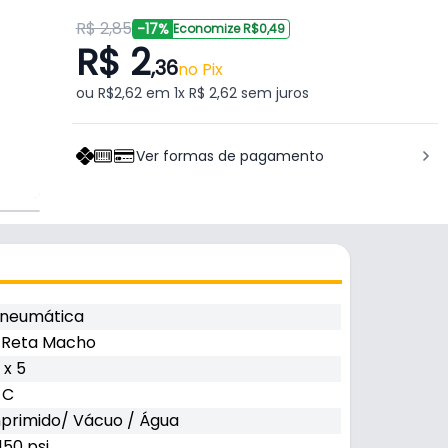
R$ 2,85
-17%
Economize R$0,49
R$ 2
,36
no Pix
ou R$2,62 em 1x R$ 2,62 sem juros
Ver formas de pagamento
 Pneumática
 Reta Macho
x 5
 C
primido/ Vácuo / Água
150 psi