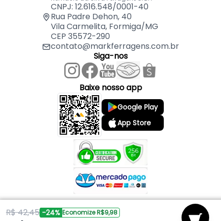
CNPJ: 12.616.548/0001-40
Rua Padre Dehon, 40
Vila Carmelita, Formiga/MG
CEP 35572-290
contato@markferragens.com.br
Siga-nos
Baixe nosso app
Google Play
App Store
R$ 42,45
Copyright © 2026 Mark Ferragens. Todos os direitos reservados.
-24%
Economize R$9,98