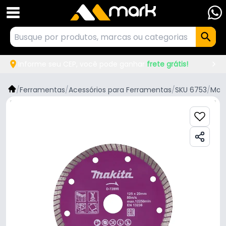
Informe seu CEP, você pode ganhar
frete grátis!
/
Ferramentas
/
Acessórios para Ferramentas
/
SKU 6753
/
Maki