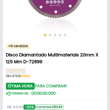
+10 vendidos
Disco Diamantado Multimateriais 20mm X
125 Mm D-72899
SKU 6753
|
Makita
ÓTIMA HORA
PARA COMPRAR!
00
:
00
:
00
.
000
TERMINA EM
R$ 42,45
-24%
Economize R$9,98