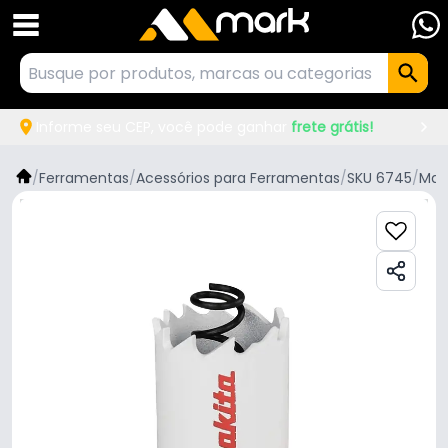
Informe seu CEP, você pode ganhar
frete grátis!
/
Ferramentas
/
Acessórios para Ferramentas
/
SKU 6745
/
Mak