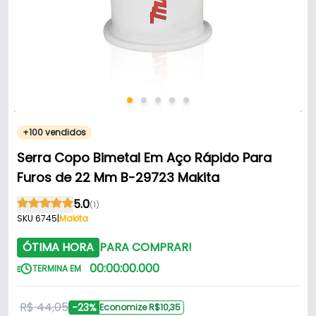
+100 vendidos
Serra Copo Bimetal Em Aço Rápido Para
Furos de 22 Mm B-29723 Makita
5.0
(1)
SKU 6745
|
Makita
ÓTIMA HORA
PARA COMPRAR!
00
:
00
:
00
.
000
TERMINA EM
R$ 44,05
-23%
Economize R$10,35