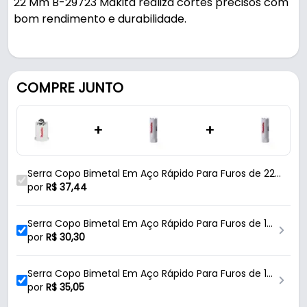
22 Mm B-29723 Makita realiza cortes precisos com
bom rendimento e durabilidade.
Pode ser usado em oficinas, obras e manutenção.
Fabricada em Aço Rápido, é resistente e durável no
COMPRE JUNTO
uso diário.
+
+
Características:
- Marca: Makita
- Modelo: D-29723
Serra Copo Bimetal Em Aço Rápido Para Furos de 22
- Linha: Bi-Metálica
Mm B-29723 Makita
por
R$
37,44
- Material: Aço Rápido
- Medida da serra copo: 22 Mm - (7/8")
Serra Copo Bimetal Em Aço Rápido Para Furos de 16
- Aplicações da serra copo: Alumínio / Madeira /
Mm D44666 Makita
por
R$
30,30
Metal / Plástico
Serra Copo Bimetal Em Aço Rápido Para Furos de 19
Conteúdo da Embalagem:
Mm D44672 Makita
por
R$
35,05