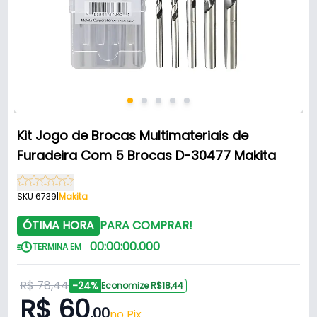
Kit Jogo de Brocas Multimateriais de
Furadeira Com 5 Brocas D-30477 Makita
SKU 6739
|
Makita
ÓTIMA HORA
PARA COMPRAR!
00
:
00
:
00
.
000
TERMINA EM
R$ 78,44
-24%
Economize R$18,44
R$ 60
,00
no Pix