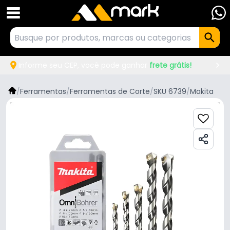
Informe seu CEP, você pode ganhar
frete grátis!
/
Ferramentas
/
Ferramentas de Corte
/
SKU 6739
/
Makita