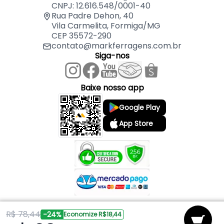
CNPJ: 12.616.548/0001-40
- Aplicação da broca: Multimateriais
Rua Padre Dehon, 40
- Para uso em: Furadeiras
Vila Carmelita, Formiga/MG
- Formato de encaixe: Cilíndrico
CEP 35572-290
- Conteúdo de embalagem: 5 Brocas
contato@markferragens.com.br
Siga-nos
Baixe nosso app
Google Play
App Store
R$ 78,44
Copyright © 2026 Mark Ferragens. Todos os direitos reservados.
-24%
Economize R$18,44