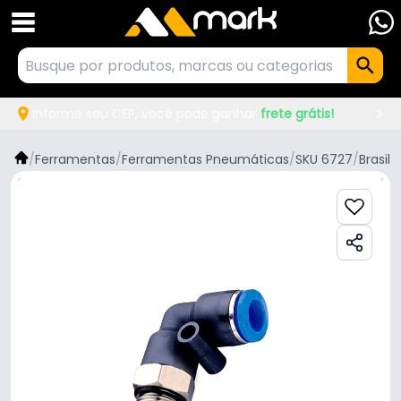
Informe seu CEP, você pode ganhar
frete grátis!
/
Ferramentas
/
Ferramentas Pneumáticas
/
SKU 6727
/
Brasil