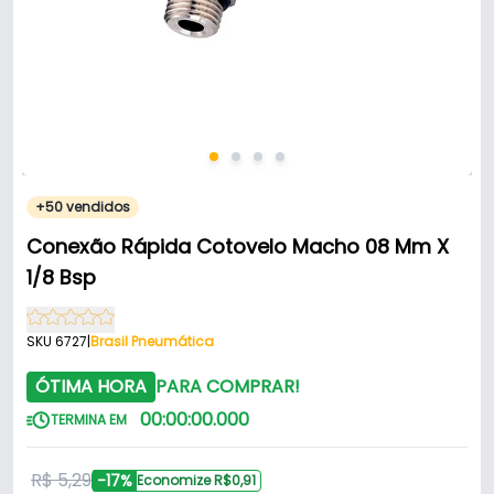
+50 vendidos
Conexão Rápida Cotovelo Macho 08 Mm X
1/8 Bsp
SKU 6727
|
Brasil Pneumática
ÓTIMA HORA
PARA COMPRAR!
00
:
00
:
00
.
000
TERMINA EM
R$ 5,29
-17%
Economize R$0,91