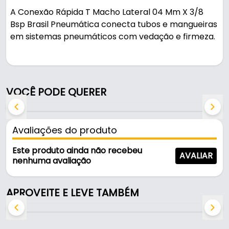
A Conexão Rápida T Macho Lateral 04 Mm X 3/8
Bsp Brasil Pneumática conecta tubos e mangueiras
em sistemas pneumáticos com vedação e firmeza.
Pode ser usado em oficinas, obras e manutenção.
Características:
VOCÊ PODE QUERER
- Marca: Brasil Pneumática
- Modelo: Rápida T Macho Lateral
- Rosca: BSP
Avaliações do produto
- Medida: 04 Mm X 3/8
- Temperatura de trabalho: 0 - 60º C
Este produto ainda não recebeu
AVALIAR
- Fluido indicado: Ar comprimido/ Vácuo / Água
nenhuma avaliação
- Pressão de trabalho: -14,5 - 150 psi
- Tubos recomendados: Tubos de poliuretano ou
APROVEITE E LEVE TAMBÉM
nylon.