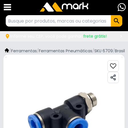
Informe seu CEP, você pode ganhar
frete grátis!
/
Ferramentas
/
Ferramentas Pneumáticas
/
SKU 6709
/
Brasil