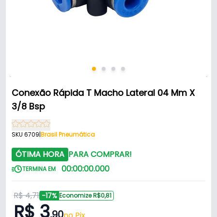
Conexão Rápida T Macho Lateral 04 Mm X
3/8 Bsp
SKU 6709
|
Brasil Pneumática
ÓTIMA HORA
PARA COMPRAR!
00
:
00
:
00
.
000
TERMINA EM
R$ 4,71
-17%
Economize R$0,81
R$ 3
,90
no Pix