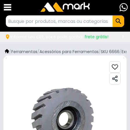
Informe seu CEP, você pode ganhar
frete grátis!
/
Ferramentas
/
Acessórios para Ferramentas
/
SKU 6666
/
Exs