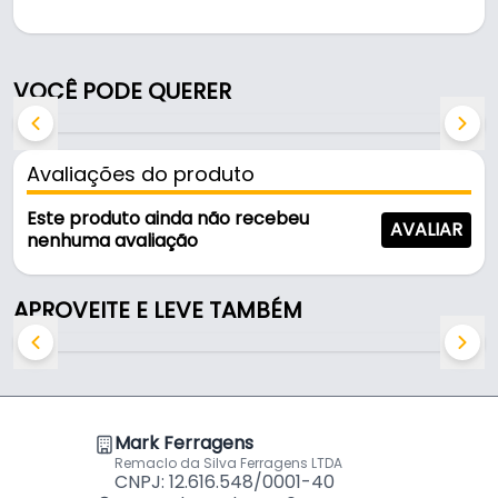
Indicado para utilizada em coladeiras de borda, é
uma solução prática para uso em oficinas, obras e
manutenção.
VOCÊ PODE QUERER
Fabricada em Aço revestido em borracha, é
resistente e durável no uso diário.
Avaliações do produto
Características:
Este produto ainda não recebeu
AVALIAR
- Marca: Exsan
nenhuma avaliação
- Material: Aço revestido em borracha
- Dimensões: 25 X 70 mm
APROVEITE E LEVE TAMBÉM
- Revestimento: Borracha
- Dureza: 65/70 Shore-a
- Nucleo: Aço 1045
- Aplicação: Utilizada em coladeiras de borda
Mark Ferragens
Indicado para:
Remaclo da Silva Ferragens LTDA
- Utilizada em coladeiras de borda
CNPJ: 12.616.548/0001-40