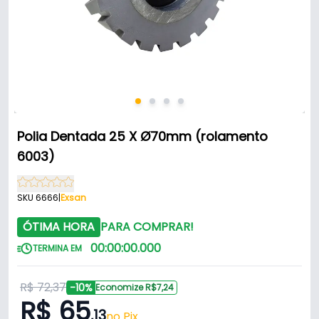
Polia Dentada 25 X Ø70mm (rolamento
6003)
SKU 6666
|
Exsan
ÓTIMA HORA
PARA COMPRAR!
00
:
00
:
00
.
000
TERMINA EM
R$ 72,37
-10%
Economize R$7,24
R$ 65
,13
no Pix