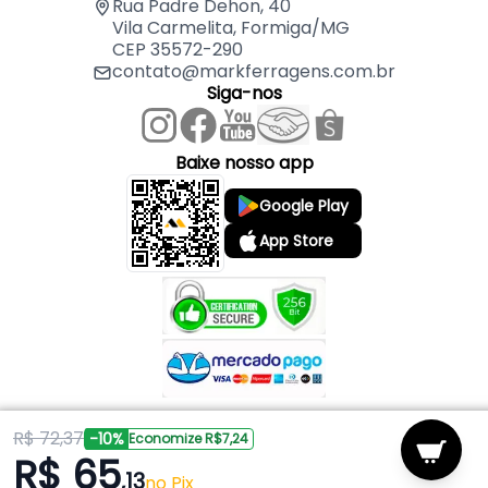
Rua Padre Dehon, 40
Vila Carmelita, Formiga/MG
CEP 35572-290
contato@markferragens.com.br
Siga-nos
Baixe nosso app
Google Play
App Store
R$ 72,37
Copyright © 2026 Mark Ferragens. Todos os direitos reservados.
-10%
Economize R$7,24
R$ 65
,13
Powered by
no Pix