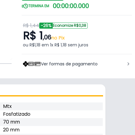
00
:
00
:
00
.
000
TERMINA EM
R$ 1,44
-26%
Economize R$0,38
R$ 1
,06
no Pix
ou R$1,18 em 1x R$ 1,18 sem juros
Ver formas de pagamento
Mtx
Fosfatizado
70 mm
20 mm