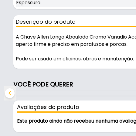
Espessura
Descrição do produto
A Chave Allen Longa Abaulada Cromo Vanadio Ac
aperto firme e preciso em parafusos e porcas.
Pode ser usado em oficinas, obras e manutenção.
Fabricada com acabamento fosfatizado, é resistent
VOCÊ PODE QUERER
Características:
- Marca: Mtx
- Acabamento: Fosfatizado
Avaliações do produto
- Comprimento: 70 mm
- Largura: 20 mm
Este produto ainda não recebeu nenhuma avalia
- Espessura: 1,5 mm