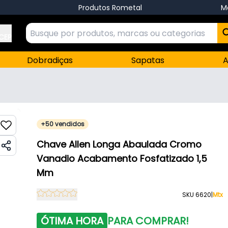
Produtos Rometal
M
 CEP
Dobradiças
Sapatas
A
+50 vendidos
Chave Allen Longa Abaulada Cromo
Vanadio Acabamento Fosfatizado 1,5
Mm
SKU 6620
|
Mtx
ÓTIMA HORA
PARA COMPRAR!