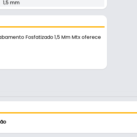
1,5 mm
abamento Fosfatizado 1,5 Mm Mtx oferece
e e durável no uso diário.
ção