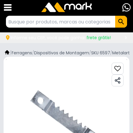
Informe seu CEP, você pode ganhar
frete grátis!
/
Ferragens
/
Dispositivos de Montagem
/
SKU 6597
/
Metalarte