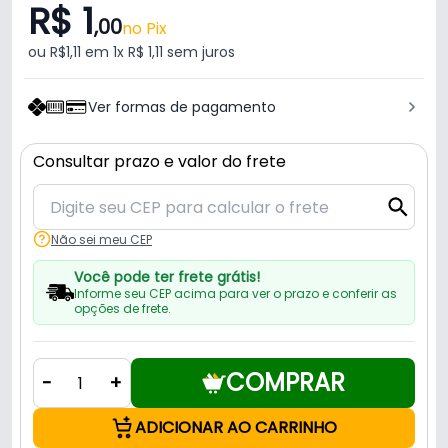
R$ 1
,00
no Pix
ou R$1,11 em 1x R$ 1,11 sem juros
Ver formas de pagamento
Consultar prazo e valor do frete
Não sei meu CEP
Você pode ter frete grátis!
Informe seu CEP acima para ver o prazo e conferir as
opções de frete.
COMPRAR
-
+
ADICIONAR AO CARRINHO