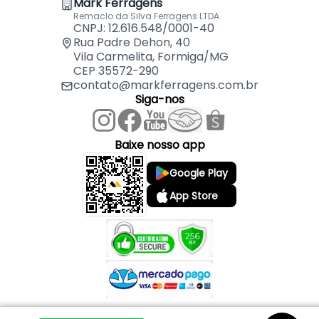
Mark Ferragens
- Fixação para pendurar quadros e objetos (até 1,5
Remaclo da Silva Ferragens LTDA
kg)
CNPJ: 12.616.548/0001-40
Rua Padre Dehon, 40
Vila Carmelita, Formiga/MG
CEP 35572-290
contato@markferragens.com.br
Siga-nos
Baixe nosso app
Google Play
App Store