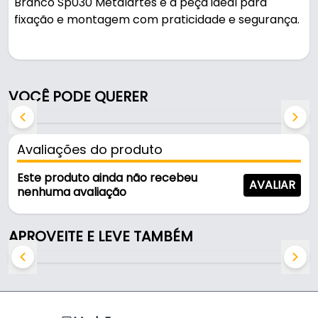
Branco Sp030 Metalartes é a peça ideal para
fixação e montagem com praticidade e segurança.
Indicado para fixação para pendurar quadros e
objetos (até 1,5 kg).
VOCÊ PODE QUERER
Fabricado em Metal, é resistente e durável no uso
diário.
Avaliações do produto
Características:
- Marca: Metalartes
Este produto ainda não recebeu
AVALIAR
- Material: Metal
nenhuma avaliação
- Cor: Zincado Branco
- Dimensões: 59x10x3 mm
APROVEITE E LEVE TAMBÉM
- Peso máximo: 1,5kg
- Aplicação: Fixação para pendurar quadros e
objetos (até 1,5 kg)
Indicado para: