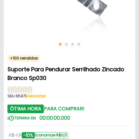
+100 vendidos
Suporte Para Pendurar Serrilhado Zincado
Branco Sp030
SKU 6597
|
Metalartes
ÓTIMA HORA
PARA COMPRAR!
00
:
00
:
00
.
000
TERMINA EM
R$ 1,11
-10%
Economize R$0,11