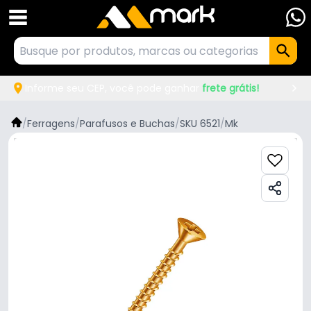
Informe seu CEP, você pode ganhar
frete grátis!
/
Ferragens
/
Parafusos e Buchas
/
SKU 6521
/
Mk