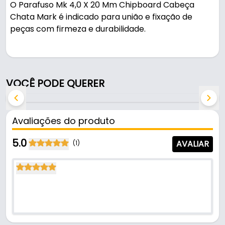
O Parafuso Mk 4,0 X 20 Mm Chipboard Cabeça
Chata Mark é indicado para união e fixação de
peças com firmeza e durabilidade.
Pode ser usado em montagens e fixações.
Fabricado em Aço com acabamento
VOCÊ PODE QUERER
bicromatizado, é resistente e durável no uso diário.
Características:
Avaliações do produto
- Marca: Mark
- Modelo: Chipboard
5.0
AVALIAR
(1)
- Material: Aço
- Acabamento: Bicromatizado
- Forma da cabeça: Cabeça Chata
- Sistema de aperto: Phillips
- Tipo de parafuso: Autoatarraxante
- Medida: 4,0 x 20 mm
- Formato da ponta: Cônica