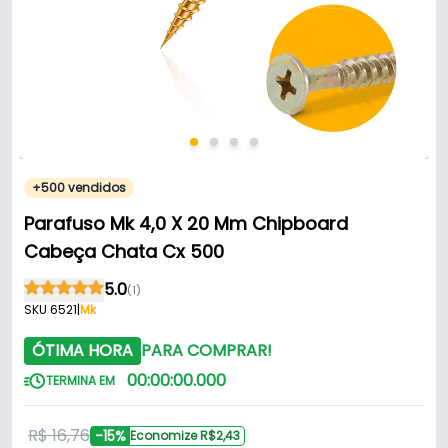
+500 vendidos
Parafuso Mk 4,0 X 20 Mm Chipboard
Cabeça Chata Cx 500
5.0
(1)
SKU 6521
|
Mk
ÓTIMA HORA
PARA COMPRAR!
00
:
00
:
00
.
000
TERMINA EM
R$ 16,76
-15%
Economize R$2,43