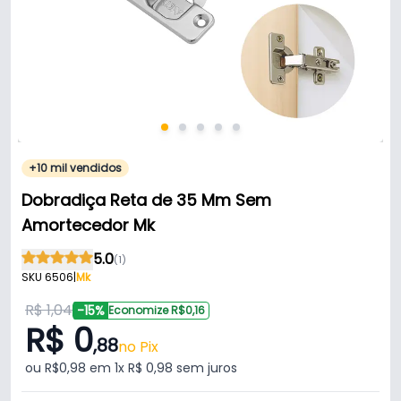
+10 mil vendidos
Dobradiça Reta de 35 Mm Sem
Amortecedor Mk
5.0
(1)
SKU 6506
|
Mk
R$ 1,04
-15%
Economize R$0,16
R$ 0
,88
no Pix
ou R$0,98 em 1x R$ 0,98 sem juros