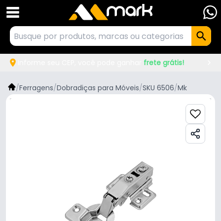
Informe seu CEP, você pode ganhar
frete grátis!
/
Ferragens
/
Dobradiças para Móveis
/
SKU 6506
/
Mk