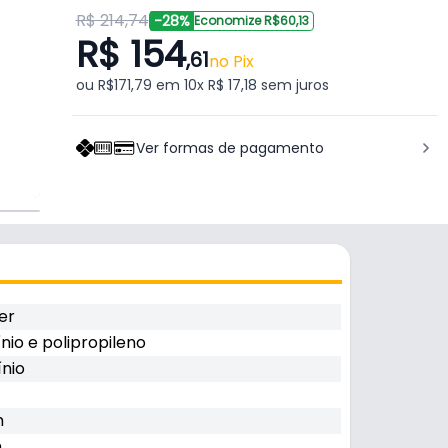
R$ 214,74
-28%
Economize R$60,13
R$ 154
,61
no Pix
ou R$171,79 em 10x R$ 17,18 sem juros
Ver formas de pagamento
er
nio e polipropileno
nio
m
m