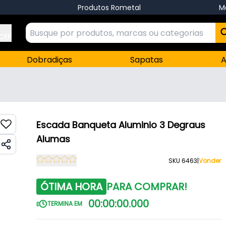
Produtos Rometal
M
 CEP
Dobradiças
Sapatas
A
Escada Banqueta Aluminio 3 Degraus
Alumas
SKU 6463
|
Vonder
ÓTIMA HORA
PARA COMPRAR!
00
:
00
:
00
.
000
TERMINA EM