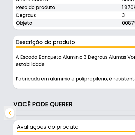
Peso do produto
1.870
Degraus
3
Objeto
0087
Descrição do produto
A Escada Banqueta Aluminio 3 Degraus Alumas Vo
estabilidade.
Fabricada em alumínio e polipropileno, é resistente
Características:
- Marca: Vonder
VOCÊ PODE QUERER
- Material: alumínio e polipropileno
- Material do corpo: Alumínio
- Capacidade de Carga: 120kg
Avaliações do produto
- Altura fechada: 64cm