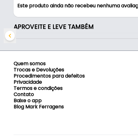
- Altura aberta: 53cm
Este produto ainda não recebeu nenhuma avalia
- Peso do produto: 1.870kg
- Degraus: 3
- Objeto: 008756/2014
APROVEITE E LEVE TAMBÉM
Quem somos
Trocas e Devoluções
Procedimentos para defeitos
Privacidade
Termos e condições
Contato
Baixe o app
Blog Mark Ferragens