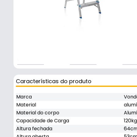
Características do produto
Marca
Vond
Material
alumí
Material do corpo
Alumí
Capacidade de Carga
120kg
Altura fechada
64c
Altura aberta
53c