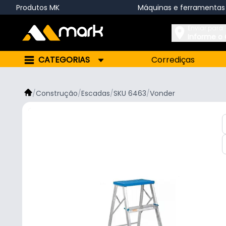
Produtos MK
Máquinas e ferramentas
Enviar para:
Informe o
CATEGORIAS
Corrediças
/
Construção
/
Escadas
/
SKU 6463
/
Vonder