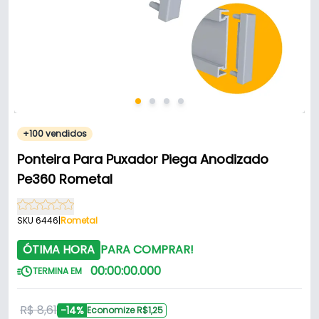
+100 vendidos
Ponteira Para Puxador Piega Anodizado
Pe360 Rometal
SKU 6446
|
Rometal
ÓTIMA HORA
PARA COMPRAR!
00
:
00
:
00
.
000
TERMINA EM
R$ 8,61
-14%
Economize R$1,25