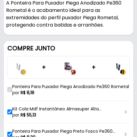
A Ponteira Para Puxador Piega Anodizado Pe360
Rometal é o acabamento ideal para as
extremidades do perfil puxador Piega Rometal,
protegendo contra batidas e arranhões.
Pode ser usado em móveis e armários.
COMPRE JUNTO
Fabricada em Zamac com acabamento anodizado
na cor prateada, é resistente e durável no uso
+
+
diário.
Características:
Ponteira Para Puxador Piega Anodizado Pe360 Rometal
- Marca: Rometal
por
R$
8,18
- Modelo: PE-360
- Linha: Piega
Kit Cola Mdf Instantâneo Almasuper Alta
- Material: Zamac
Resistencia
por
R$
55,13
- Acabamento: Anodizado
- Cor: Prateado
Ponteira Para Puxador Piega Preto Fosco Pe360
- Altura: 40 mm