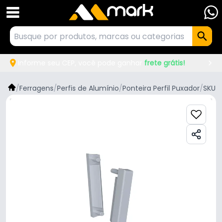
Informe seu CEP, você pode ganhar
frete grátis!
/
Ferragens
/
Perfis de Alumínio
/
Ponteira Perfil Puxador
/
SKU 