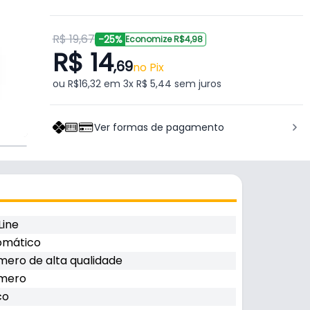
R$ 19,67
-25%
Economize R$4,98
R$ 14
,69
no Pix
ou R$16,32 em 3x R$ 5,44 sem juros
Ver formas de pagamento
Line
omático
mero de alta qualidade
ímero
co