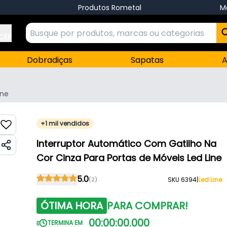
Produtos Rometal
M
 CEP
Dobradiças
Sapatas
A
ine
+1 mil vendidos
Interruptor Automático Com Gatilho Na
Cor Cinza Para Portas de Móveis Led Line
5.0
(2)
SKU 6394
|
Led Line
ÓTIMA HORA
PARA COMPRAR!
00
:
00
:
00
.
000
TERMINA EM