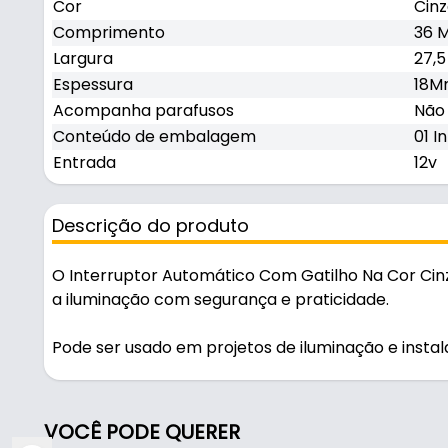
Cor
Cin
Comprimento
36 
Largura
27,
Espessura
18Mm
Acompanha parafusos
Não
Conteúdo de embalagem
01 I
Entrada
12v
Descrição do produto
O Interruptor Automático Com Gatilho Na Cor Cin
a iluminação com segurança e praticidade.
Pode ser usado em projetos de iluminação e instal
Fabricado em Polímero de alta qualidade com aca
uso diário.
VOCÊ PODE QUERER