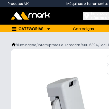
Produtos MK
Máquinas e ferramentas
Enviar para:
Informe o
CATEGORIAS
Corrediças
/
Iluminação
/
Interruptores e Tomadas
/
SKU 6394
/
Led L