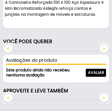
A Cantoneira Reforçada 100 X 100 Aço Espessura 4
Mm Bicromatizada Aldeghi reforça cantos e
junções na montagem de móveis e estruturas.
Indicado para conexão madeira em geral.
na cor zincado amarelo, é resistente e durável no
VOCÊ PODE QUERER
uso diário.
Características:
Avaliações do produto
- Marca: Aldeghi
- Modelo: 768AT10
Este produto ainda não recebeu
AVALIAR
- Cor: Zincado Amarelo
nenhuma avaliação
- Espessura: 4mm
- Uso: Conexão Madeira em Geral
APROVEITE E LEVE TAMBÉM
- Aço: 1020
- Medida: 100x100x20mm
- Furos: 8
- Origem: Italy