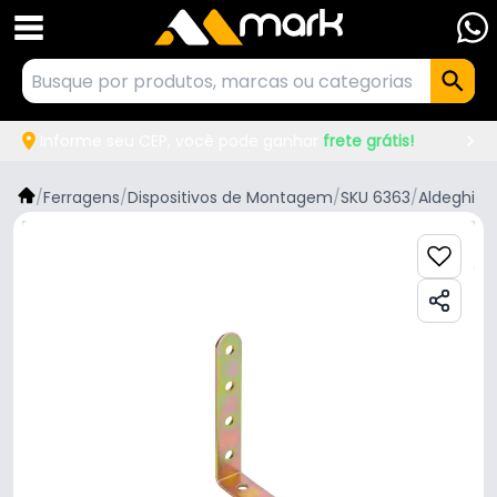
Informe seu CEP, você pode ganhar
frete grátis!
/
Ferragens
/
Dispositivos de Montagem
/
SKU 6363
/
Aldeghi