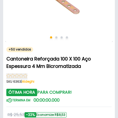
+50 vendidos
Cantoneira Reforçada 100 X 100 Aço
Espessura 4 Mm Bicromatizada
SKU 6363
|
Aldeghi
ÓTIMA HORA
PARA COMPRAR!
00
:
00
:
00
.
000
TERMINA EM
R$ 25,53
-33%
Economize R$8,53