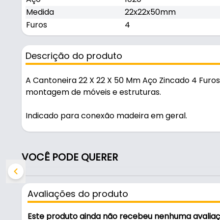
Medida
22x22x50mm
Furos
4
Descrição do produto
A Cantoneira 22 X 22 X 50 Mm Aço Zincado 4 Furos
montagem de móveis e estruturas.
Indicado para conexão madeira em geral.
na cor zincado amarelo, é resistente e durável no u
VOCÊ PODE QUERER
Características:
- Marca: Aldeghi
- Modelo: 161AZ25
Avaliações do produto
- Cor: Zincado Amarelo
- Espessura: 1,5mm
Este produto ainda não recebeu nenhuma avalia