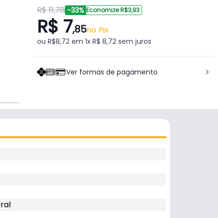
R$ 11,78
-33%
Economize R$3,93
R$ 7
,85
no Pix
ou R$8,72 em 1x R$ 8,72 sem juros
Ver formas de pagamento
ral