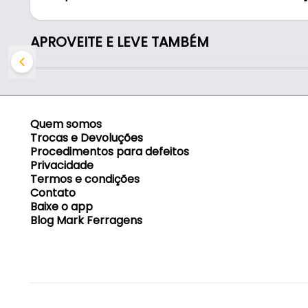
- Uso: Conexão Madeira em Geral
- Aço: 1020
- Medida: 22x22x50mm
APROVEITE E LEVE TAMBÉM
- Furos: 4
Indicado para:
- Conexão Madeira em Geral
Quem somos
Trocas e Devoluções
Procedimentos para defeitos
Privacidade
Termos e condições
Contato
Baixe o app
Blog Mark Ferragens