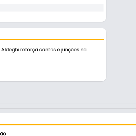
 Aldeghi reforça cantos e junções na
so diário.
ção