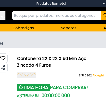
Produtos Rometal
M
 CEP
Dobradiças
Sapatas
A
hi
Cantoneira 22 X 22 X 50 Mm Aço
Zincado 4 Furos
SKU 6362
|
Aldeghi
ÓTIMA HORA
PARA COMPRAR!
00
:
00
:
00
.
000
TERMINA EM