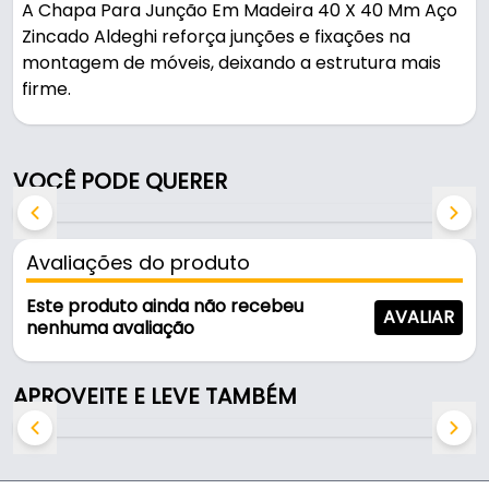
A Chapa Para Junção Em Madeira 40 X 40 Mm Aço
Zincado Aldeghi reforça junções e fixações na
montagem de móveis, deixando a estrutura mais
firme.
Indicado para conexão madeira em geral.
VOCÊ PODE QUERER
na cor zincado amarelo, é resistente e durável no
uso diário.
Avaliações do produto
Características:
- Marca: Aldeghi
Este produto ainda não recebeu
AVALIAR
- Modelo: 160AT44
nenhuma avaliação
- Cor: Zincado Amarelo
- Espessura: 1,5mm
APROVEITE E LEVE TAMBÉM
- Uso: Conexão Madeira em Geral
- Origem: Italy
- Furos: 4
- Aço: 1020