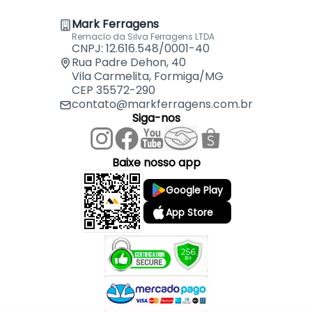
- Medida: 40 x 40 mm
Mark Ferragens
Remaclo da Silva Ferragens LTDA
Indicado para:
CNPJ: 12.616.548/0001-40
- Conexão Madeira em Geral
Rua Padre Dehon, 40
Vila Carmelita, Formiga/MG
CEP 35572-290
contato@markferragens.com.br
Siga-nos
Baixe nosso app
Google Play
App Store