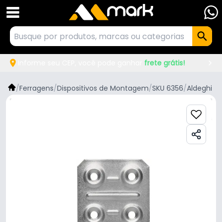
Informe seu CEP, você pode ganhar
frete grátis!
/
Ferragens
/
Dispositivos de Montagem
/
SKU 6356
/
Aldeghi