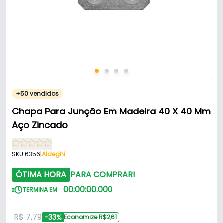
+50 vendidos
Chapa Para Junção Em Madeira 40 X 40 Mm
Aço Zincado
SKU 6356
|
Aldeghi
ÓTIMA HORA
PARA COMPRAR!
00
:
00
:
00
.
000
TERMINA EM
R$ 7,79
-33%
Economize R$2,61