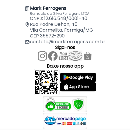
- Aço: 1020 AL
Mark Ferragens
- Medida: 30 x 60
Remaclo da Silva Ferragens LTDA
CNPJ: 12.616.548/0001-40
Indicado para:
Rua Padre Dehon, 40
Vila Carmelita, Formiga/MG
- Conexão Madeira em Geral
CEP 35572-290
contato@markferragens.com.br
Siga-nos
Baixe nosso app
Google Play
App Store