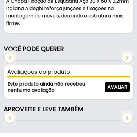
A Chapa Fixação de Esquadria Aço 30 X 60 X 2,2mm
Italiana Aldeghi reforça junções e fixações na
montagem de móveis, deixando a estrutura mais
firme.
Indicado para conexão madeira em geral.
VOCÊ PODE QUERER
na cor zinco amarelo, é resistente e durável no uso
diário.
Avaliações do produto
Características:
- Marca: Aldeghi
Este produto ainda não recebeu
AVALIAR
- Modelo: 748AT06
nenhuma avaliação
- Cor: Zinco Amarelo
- Espessura: 2,2mm
APROVEITE E LEVE TAMBÉM
- Uso: Conexão Madeira em Geral
- Origem: Italy
- Furos: 6
- Medidas: 60x30mm