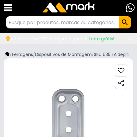
Informe seu CEP, você pode ganhar
frete grátis!
/
Ferragens
/
Dispositivos de Montagem
/
SKU 6351
/
Aldeghi