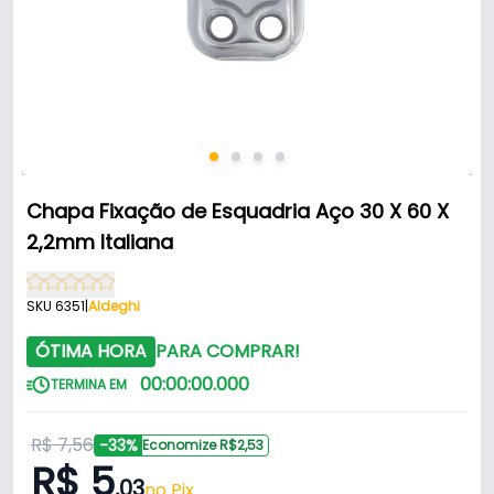
Chapa Fixação de Esquadria Aço 30 X 60 X
2,2mm Italiana
SKU 6351
|
Aldeghi
ÓTIMA HORA
PARA COMPRAR!
00
:
00
:
00
.
000
TERMINA EM
R$ 7,56
-33%
Economize R$2,53
R$ 5
,03
no Pix