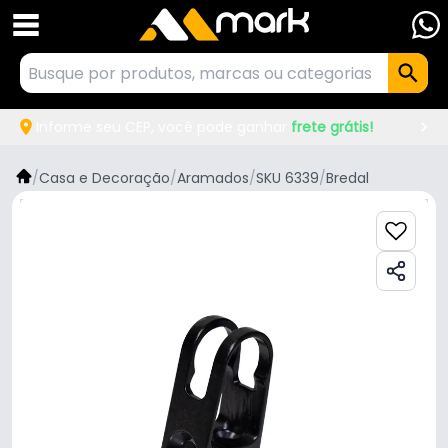
Informe seu CEP, você pode ganhar
frete grátis!
/
Casa e Decoração
/
Aramados
/
SKU 6339
/
Bredal