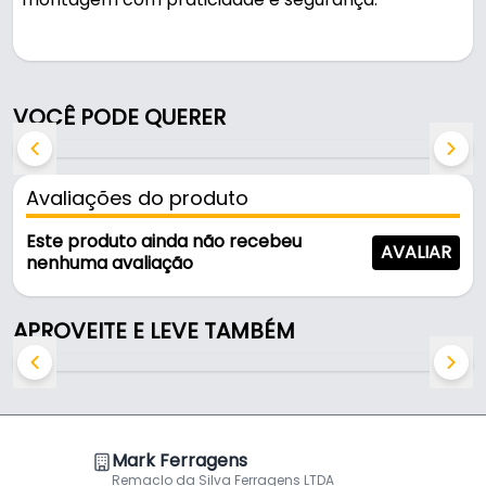
Pode ser usado na organização de ambientes.
Fabricado com acabamento preto fosco, é
VOCÊ PODE QUERER
resistente e durável no uso diário.
Características:
Avaliações do produto
- Marca: Bredal
- Modelo: 6004PF
Este produto ainda não recebeu
AVALIAR
- Acabamento: Preto Fosco
nenhuma avaliação
- Cor: Preto
- Diâmetro: 5/8"
APROVEITE E LEVE TAMBÉM
- Embalagem: Unitário
- Diâmetro encaixe: 5/8
- Indicação de uso: Tubo suporte Aramado
Mark Ferragens
Remaclo da Silva Ferragens LTDA