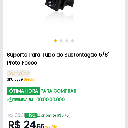
Suporte Para Tubo de Sustentação 5/8"
Preto Fosco
SKU 6339
|
Bredal
ÓTIMA HORA
PARA COMPRAR!
00
:
00
:
00
.
000
TERMINA EM
R$ 30,31
-19%
Economize R$5,76
R$ 24
,55
no Pix