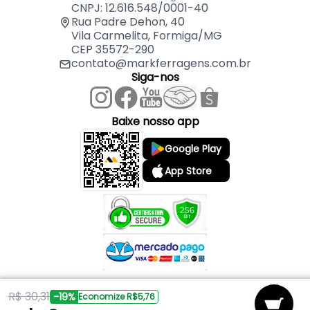
CNPJ: 12.616.548/0001-40
Rua Padre Dehon, 40
Vila Carmelita, Formiga/MG
CEP 35572-290
contato@markferragens.com.br
Siga-nos
Baixe nosso app
Google Play
App Store
R$ 30,31
Copyright © 2026 Mark Ferragens. Todos os direitos reservados.
-19%
Economize R$5,76