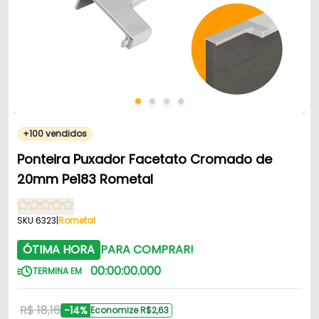
+100 vendidos
Ponteira Puxador Facetato Cromado de
20mm Pe183 Rometal
SKU 6323
|
Rometal
ÓTIMA HORA
PARA COMPRAR!
00
:
00
:
00
.
000
TERMINA EM
R$ 18,16
-14%
Economize R$2,63