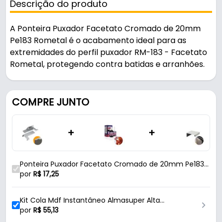
Descrição do produto
A Ponteira Puxador Facetato Cromado de 20mm
Pe183 Rometal é o acabamento ideal para as
extremidades do perfil puxador RM-183 - Facetato
Rometal, protegendo contra batidas e arranhões.
Indicado para rm-183 - facetato, é uma solução
prática para uso em móveis e armários.
COMPRE JUNTO
Fabricada em Zamac com acabamento cromado,
+
+
é resistente e durável no uso diário. Possui encaixe
20mm - r7020.
Ponteira Puxador Facetato Cromado de 20mm Pe183
Características:
Rometal
por
R$
17,25
- Marca: Rometal
- Modelo: PE-183
Kit Cola Mdf Instantâneo Almasuper Alta
- Material: Zamac
Resistencia
por
R$
55,13
- Acabamento: Cromado