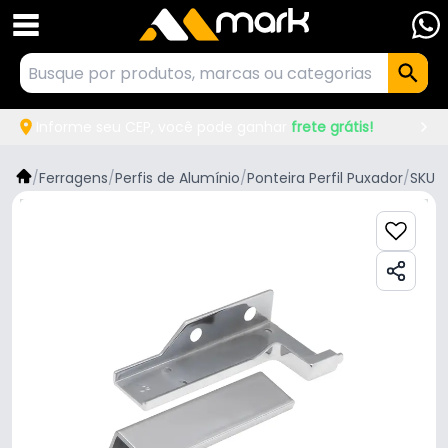
Informe seu CEP, você pode ganhar
frete grátis!
/
Ferragens
/
Perfis de Alumínio
/
Ponteira Perfil Puxador
/
SKU 