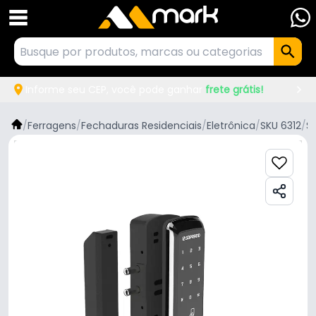
Informe seu CEP, você pode ganhar
frete grátis!
/
Ferragens
/
Fechaduras Residenciais
/
Eletrônica
/
SKU 6312
/
S