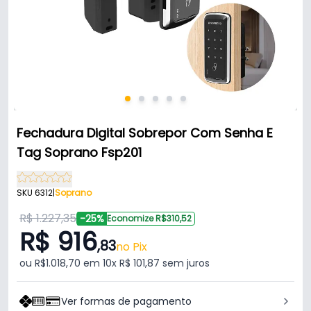
Fechadura Digital Sobrepor Com Senha E
Tag Soprano Fsp201
SKU 6312
|
Soprano
R$ 1.227,35
-25%
Economize R$310,52
R$ 916
,83
no Pix
ou R$1.018,70 em 10x R$ 101,87 sem juros
Ver formas de pagamento