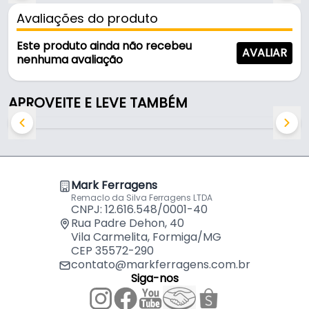
- Espessura da porta: 35 a 50mm
Avaliações do produto
- Alimentação: 4 Pilhas AA
- Grau de proteção: IP44
Este produto ainda não recebeu
AVALIAR
- Alarme: Antiarrombamento
nenhuma avaliação
- Sistema de abertura: Tag
- Aviso: Bateria Fraca
APROVEITE E LEVE TAMBÉM
- Aplicação: Trancamento de portas
Indicado para:
- Trancamento de portas
Mark Ferragens
Remaclo da Silva Ferragens LTDA
CNPJ: 12.616.548/0001-40
Rua Padre Dehon, 40
Vila Carmelita, Formiga/MG
CEP 35572-290
contato@markferragens.com.br
Siga-nos