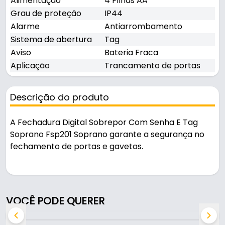
Alimentação
4 Pilhas AA
Grau de proteção
IP44
Alarme
Antiarrombamento
Sistema de abertura
Tag
Aviso
Bateria Fraca
Aplicação
Trancamento de portas
Descrição do produto
A Fechadura Digital Sobrepor Com Senha E Tag
Soprano Fsp201 Soprano garante a segurança no
fechamento de portas e gavetas.
Indicado para trancamento de portas.
Características:
VOCÊ PODE QUERER
- Marca: Soprano
- Maçaneta: Não