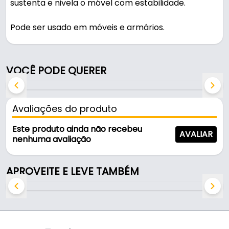
sustenta e nivela o móvel com estabilidade.
Pode ser usado em móveis e armários.
Fabricado em Polímero, é resistente e durável no
uso diário. Suporta 30kg.
VOCÊ PODE QUERER
Características:
- Marca: Mark
Avaliações do produto
- Modelo: PE01P
- Material: Polímero
Este produto ainda não recebeu
AVALIAR
- Cor: Cinza
nenhuma avaliação
- Capacidade de Carga: 30kg
- Rosca: 5/16"
APROVEITE E LEVE TAMBÉM
- Altura: 60mm
- Regulagem: Não
- Diâmetro de apoio: Ø50mm