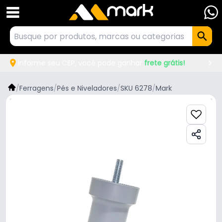
Informe seu CEP, você pode ganhar
frete grátis!
/
Ferragens
/
Pés e Niveladores
/
SKU 6278
/
Mark