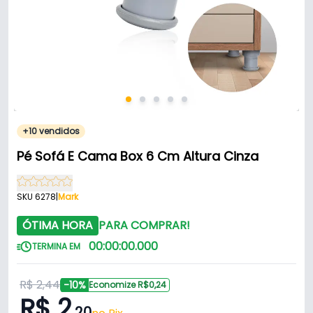
+10 vendidos
Pé Sofá E Cama Box 6 Cm Altura Cinza
SKU 6278
|
Mark
ÓTIMA HORA
PARA COMPRAR!
00
:
00
:
00
.
000
TERMINA EM
R$ 2,44
-10%
Economize R$0,24
R$ 2
,20