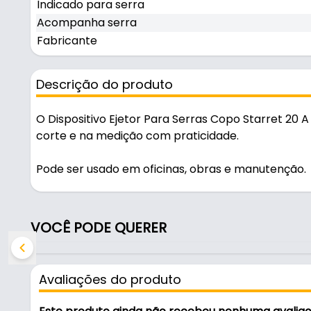
Indicado para serra
Acompanha serra
Fabricante
Descrição do produto
O Dispositivo Ejetor Para Serras Copo Starret 20 A
corte e na medição com praticidade.
Pode ser usado em oficinas, obras e manutenção.
Fabricado em Aço e Alumínio, é resistente e duráve
VOCÊ PODE QUERER
Características:
- Marca: Starrett
- Modelo: KA8-1
Avaliações do produto
- Material: Aço e Alumínio
- Material do corpo: Aço e Alumínio