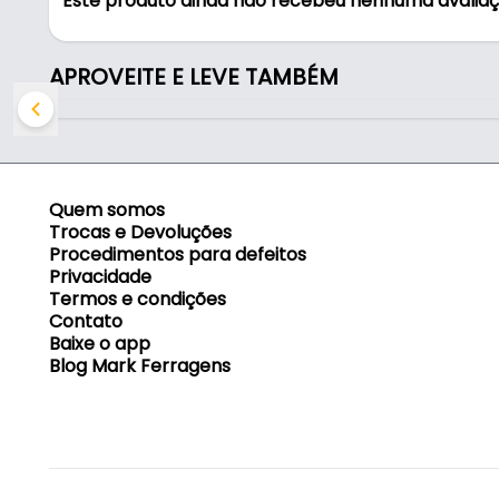
Este produto ainda não recebeu nenhuma avalia
- Comercializado: Unitário
- Indicado para serra: 20 a 24mm
- Acompanha serra: Não
APROVEITE E LEVE TAMBÉM
- Fabricante: Starret
Quem somos
Trocas e Devoluções
Procedimentos para defeitos
Privacidade
Termos e condições
Contato
Baixe o app
Blog Mark Ferragens