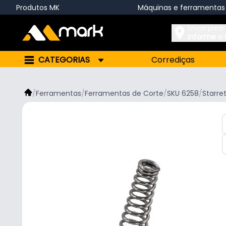
Produtos MK
Máquinas e ferramentas
Enviar para:
Informe o
CATEGORIAS
Corrediças
/
Ferramentas
/
Ferramentas de Corte
/
SKU 6258
/
Starre