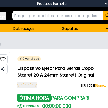
Produtos Rometal
M
 CEP
Dobradiças
Sapatas
A
tt
+10 vendidos
Dispositivo Ejetor Para Serras Copo
Starret 20 A 24mm Starrett Original
SKU 6258
|
Starrett
ÓTIMA HORA
PARA COMPRAR!
00
:
00
:
00
.
000
TERMINA EM