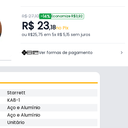
R$ 27,10
-14%
Economize R$3,92
R$ 23
,18
no Pix
ou R$25,75 em 5x R$ 5,15 sem juros
Ver formas de pagamento
Starrett
KA8-1
Aço e Alumínio
Aço e Alumínio
Unitário