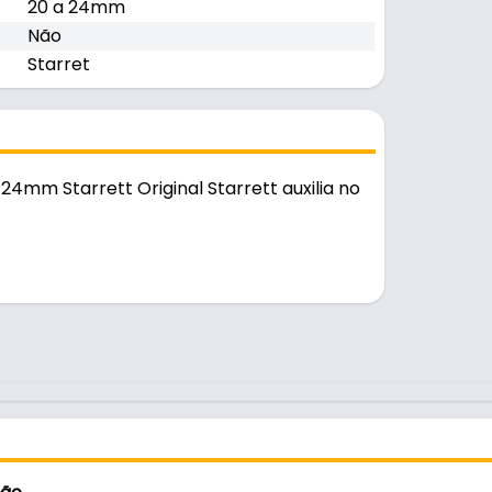
20 a 24mm
Não
Starret
 24mm Starrett Original Starrett auxilia no
l no uso diário.