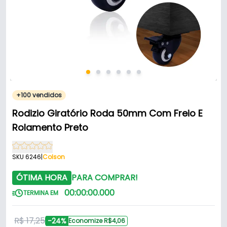
+100 vendidos
Rodizio Giratório Roda 50mm Com Freio E
Rolamento Preto
SKU 6246
|
Colson
ÓTIMA HORA
PARA COMPRAR!
00
:
00
:
00
.
000
TERMINA EM
R$ 17,25
-24%
Economize R$4,06