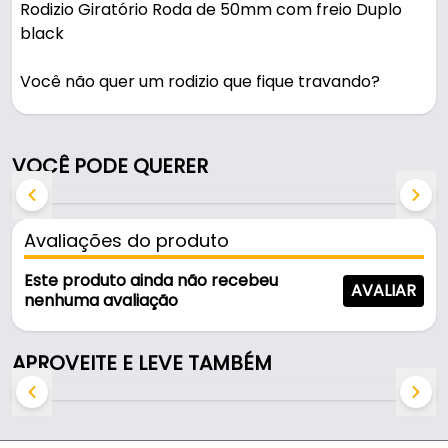
Rodizio Giratório Roda de 50mm com freio Duplo
black
Você não quer um rodizio que fique travando?
Então este é o rodizio que você procura. A Colson
desenvolveu um rodizio robusto e com
deslizamento suave, pois possui rolamentos na
VOCÊ PODE QUERER
duas extremidade da roda, com isso conseguiu-se
mais durabilidade.
Avaliações do produto
DIFERENCIAIS DO PRODUTO
Este produto ainda não recebeu
AVALIAR
COM ROLAMENTO, Resiste a corrosão, apresenta
nenhuma avaliação
boa mobilidade,
baixo ruído, maciez, conforto e não marca o
APROVEITE E LEVE TAMBÉM
piso.
APLICAÇÃO