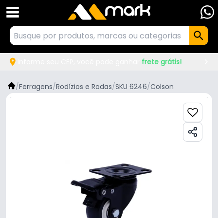
Informe seu CEP, você pode ganhar
frete grátis!
/
Ferragens
/
Rodízios e Rodas
/
SKU 6246
/
Colson