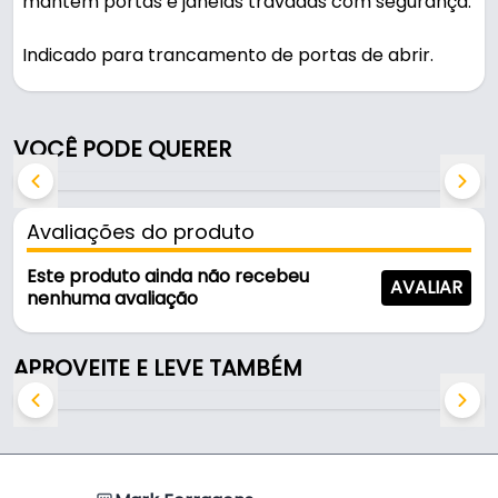
mantém portas e janelas travadas com segurança.
Indicado para trancamento de portas de abrir.
A fixação é feita por parafuso ( não inclusos).
VOCÊ PODE QUERER
Características:
- Marca: Mark
- Dimensões: 40 mm
Avaliações do produto
- Fixação: Parafuso ( não inclusos)
- Sistema: De trava
Este produto ainda não recebeu
AVALIAR
- Acabamento cromado: Cromado
nenhuma avaliação
- Produzido: Em Alumínio
- Aplicação: Trancamento de portas de abrir
APROVEITE E LEVE TAMBÉM
Indicado para:
- Trancamento de portas de abrir