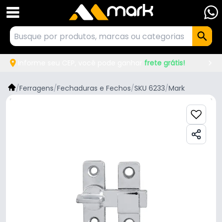
Informe seu CEP, você pode ganhar
frete grátis!
/
Ferragens
/
Fechaduras e Fechos
/
SKU 6233
/
Mark