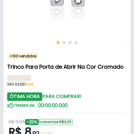
+100 vendidos
Trinco Para Porta de Abrir Na Cor Cromado
SKU 6233
|
Mark
ÓTIMA HORA
PARA COMPRAR!
00
:
00
:
00
.
000
TERMINA EM
R$ 11,95
-25%
Economize R$3,03
R$ 8
,92