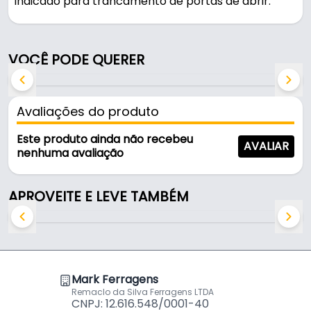
Indicado para trancamento de portas de abrir.
A fixação é feita por parafuso ( não inclusos).
VOCÊ PODE QUERER
Características:
- Marca: Mark
- Dimensões: 40 mm
Avaliações do produto
- Fixação: Parafuso ( não inclusos)
- Produzido: Em Alumínio
Este produto ainda não recebeu
AVALIAR
- Sistema: De trava
nenhuma avaliação
- Acionamento: manual
- Aplicação: Trancamento de portas de abrir
APROVEITE E LEVE TAMBÉM
Indicado para:
- Trancamento de portas de abrir
Mark Ferragens
Remaclo da Silva Ferragens LTDA
CNPJ: 12.616.548/0001-40