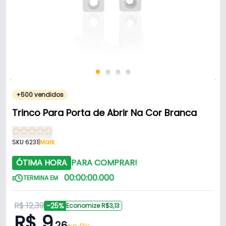
+500 vendidos
Trinco Para Porta de Abrir Na Cor Branca
SKU 6231
|
Mark
ÓTIMA HORA
PARA COMPRAR!
00
:
00
:
00
.
000
TERMINA EM
R$ 12,39
-25%
Economize R$3,13
R$ 9
,26