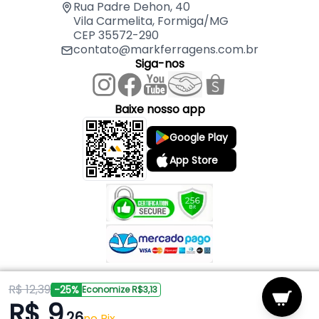
Rua Padre Dehon, 40
Vila Carmelita, Formiga/MG
CEP 35572-290
contato@markferragens.com.br
Siga-nos
Baixe nosso app
Google Play
App Store
R$ 12,39
Copyright © 2026 Mark Ferragens. Todos os direitos reservados.
-25%
Economize R$3,13
R$ 9
,26
Powered by
no Pix