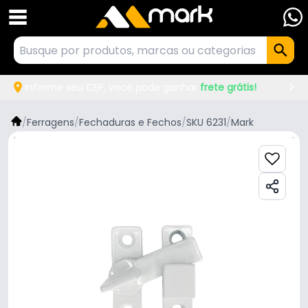
Informe seu CEP, você pode ganhar
frete grátis!
/
Ferragens
/
Fechaduras e Fechos
/
SKU 6231
/
Mark