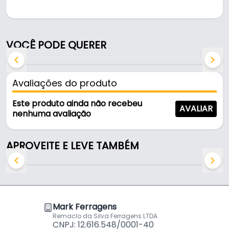
Fabricado em PVC, é resistente e durável no uso
diário.
VOCÊ PODE QUERER
Características:
- Marca: Vonder
- Modelo: Quadrado
Avaliações do produto
- Material: PVC
- Cor: Transparente
Este produto ainda não recebeu
AVALIAR
- Dimensões: 41 mm x 41 mm x 15 mm
nenhuma avaliação
- Tipo do protetor: Tipo 90°
APROVEITE E LEVE TAMBÉM
Indicado para proteção de quinas de mesas,
balcões, bancadas, entre outros.
DETALHES TÉCNICOS
Mark Ferragens
Tipo do protetor: Tipo 90°
Remaclo da Silva Ferragens LTDA
Cor: Transparente
CNPJ: 12.616.548/0001-40