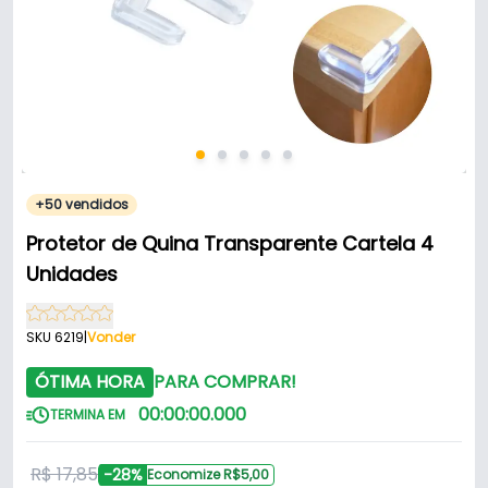
+50 vendidos
Protetor de Quina Transparente Cartela 4
Unidades
SKU 6219
|
Vonder
ÓTIMA HORA
PARA COMPRAR!
00
:
00
:
00
.
000
TERMINA EM
R$ 17,85
-28%
Economize R$5,00