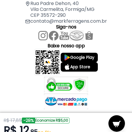
Material: PVC
Rua Padre Dehon, 40
Vila Carmelita, Formiga/MG
Dimensões: 41 mm x 41 mm x 15 mm
CEP 35572-290
Massa aproximada (peso): 0,100 kg
contato@markferragens.com.br
Siga-nos
Baixe nosso app
Google Play
App Store
R$ 17,85
Copyright © 2026 Mark Ferragens. Todos os direitos reservados.
-28%
Economize R$5,00
R$ 12
Powered by