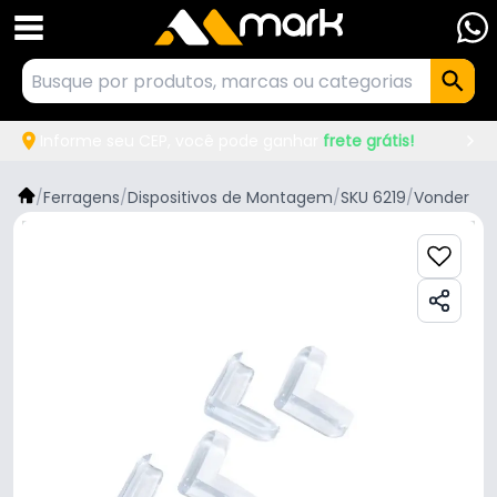
Informe seu CEP, você pode ganhar
frete grátis!
/
Ferragens
/
Dispositivos de Montagem
/
SKU 6219
/
Vonder