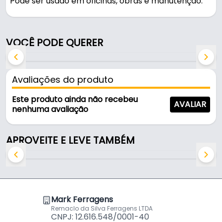
Pode ser usado em oficinas, obras e manutenção.
Fabricada com acabamento pintado na cor preta
e amarela, é resistente e durável no uso diário.
VOCÊ PODE QUERER
Suporta 100 kgf.
Características:
Avaliações do produto
- Marca: Vonder
- Acabamento: Pintado
Este produto ainda não recebeu
AVALIAR
- Cor: Preta e amarela
nenhuma avaliação
- Capacidade de Carga: 100 kgf
- Material da estrutura: Chapa metálica
APROVEITE E LEVE TAMBÉM
- Comprimento da bancada aberta: 610 mm
- Material da base: MDF
Mark Ferragens
Remaclo da Silva Ferragens LTDA
CNPJ: 12.616.548/0001-40