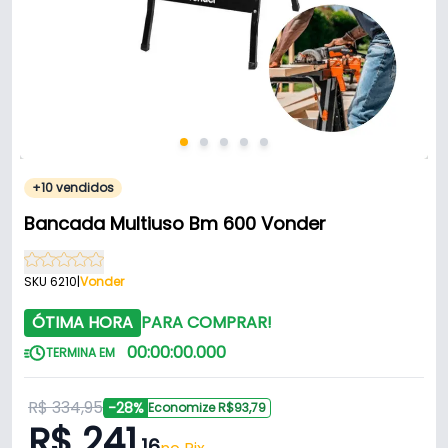
+10 vendidos
Bancada Multiuso Bm 600 Vonder
SKU 6210
|
Vonder
ÓTIMA HORA
PARA COMPRAR!
00
:
00
:
00
.
000
TERMINA EM
R$ 334,95
-28%
Economize R$93,79
R$ 241
,16