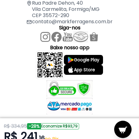
Rua Padre Dehon, 40
Vila Carmelita, Formiga/MG
CEP 35572-290
contato@markferragens.com.br
Siga-nos
Baixe nosso app
Google Play
App Store
R$ 334,95
Copyright © 2026 Mark Ferragens. Todos os direitos reservados.
-28%
Economize R$93,79
R$ 241
,16
Powered by
no Pix