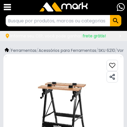
Informe seu CEP, você pode ganhar
frete grátis!
/
Ferramentas
/
Acessórios para Ferramentas
/
SKU 6210
/
Vond