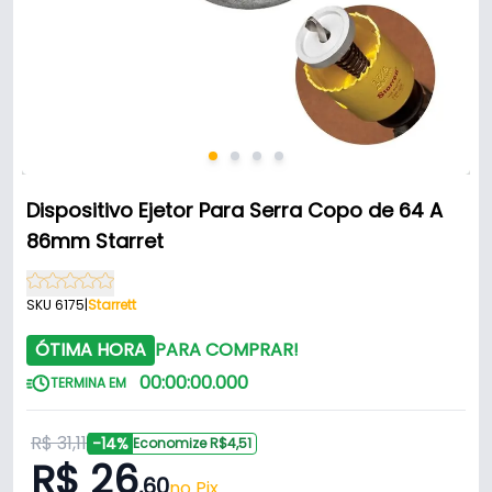
Dispositivo Ejetor Para Serra Copo de 64 A
86mm Starret
SKU 6175
|
Starrett
ÓTIMA HORA
PARA COMPRAR!
00
:
00
:
00
.
000
TERMINA EM
R$ 31,11
-14%
Economize R$4,51
R$ 26
,60
no Pix