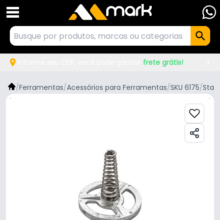
Informe seu CEP, você pode ganhar
frete grátis!
/
Ferramentas
/
Acessórios para Ferramentas
/
SKU 6175
/
Starr