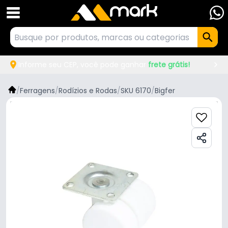
Informe seu CEP, você pode ganhar
frete grátis!
/
Ferragens
/
Rodízios e Rodas
/
SKU 6170
/
Bigfer