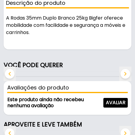
Descrição do produto
A Rodas 35mm Duplo Branco 25kg Bigfer oferece
mobilidade com facilidade e segurança a móveis e
carrinhos.
Pode ser usado em móveis, carrinhos e
equipamentos.
VOCÊ PODE QUERER
Suporta 24 kg. A fixação é feita por chapa.
Características:
Avaliações do produto
- Modelo: Duplo sem freio
- Material da roda: Polímero
Este produto ainda não recebeu
AVALIAR
- Cor: Branco
nenhuma avaliação
- Capacidade de Carga: 24 kg
- Diâmetro: Ø35mm
APROVEITE E LEVE TAMBÉM
- Diâmetro da roda: 35mm
- Altura base: 43,7mm