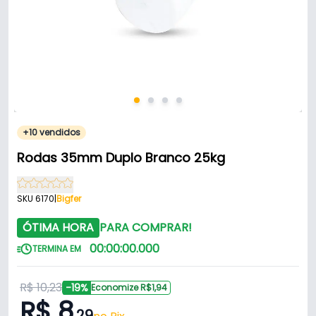
+10 vendidos
Rodas 35mm Duplo Branco 25kg
SKU 6170
|
Bigfer
ÓTIMA HORA
PARA COMPRAR!
00
:
00
:
00
.
000
TERMINA EM
R$ 10,23
-19%
Economize R$1,94
R$ 8
,29