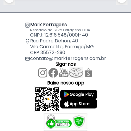
- Altura total: 43,7 mm
- Furação da chapa: 42x42mm
- Fixação: Chapa
Mark Ferragens
- Forma construtiva: Aço e Polímero
Remaclo da Silva Ferragens LTDA
- Peso de carga: 24kg
CNPJ: 12.616.548/0001-40
Rua Padre Dehon, 40
Vila Carmelita, Formiga/MG
CEP 35572-290
contato@markferragens.com.br
Siga-nos
Baixe nosso app
Google Play
App Store