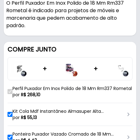
O Perfil Puxador Em Inox Polido de 18 Mm Rm337
Rometal é indicado para projetos de móveis e
marcenaria que pedem acabamento de alto
padrão.
Fabricado em Alumínio com acabamento inox
polido, é resistente e durável no uso diário. Possui
COMPRE JUNTO
encaixe 18mm.
+
+
Características:
- Marca: Rometal
- Modelo: RM-337
Perfil Puxador Em Inox Polido de 18 Mm Rm337 Rometal
- Material: Alumínio
por
R$
268,10
- Acabamento: Inox Polido
- Medida de encaixe: 18mm
Kit Cola Mdf Instantâneo Almasuper Alta
- Comprimento: 6 Metros
Resistencia
por
R$
55,13
- Altura: 29mm
- Comercializado: 2 Barras de 3 Metros
Ponteira Puxador Vazado Cromado de 18 Mm
- Formas de fixação: Encaixe e Aparafusamento