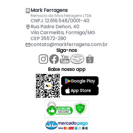
Indicação de Ponteira/Acabamento(PE337):
Mark Ferragens
- Ponteira Vazada Para Puxador de 18mm PE-337 -
Remaclo da Silva Ferragens LTDA
CNPJ: 12.616.548/0001-40
Rometal.
Rua Padre Dehon, 40
Vila Carmelita, Formiga/MG
CEP 35572-290
contato@markferragens.com.br
Siga-nos
Baixe nosso app
Google Play
App Store