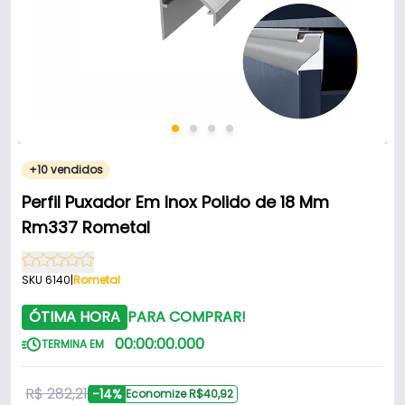
+10 vendidos
Perfil Puxador Em Inox Polido de 18 Mm
Rm337 Rometal
SKU 6140
|
Rometal
ÓTIMA HORA
PARA COMPRAR!
00
:
00
:
00
.
000
TERMINA EM
R$ 282,21
-14%
Economize R$40,92