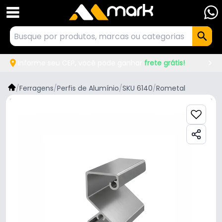
Informe seu CEP, você pode ganhar
frete grátis!
/
Ferragens
/
Perfis de Alumínio
/
SKU 6140
/
Rometal