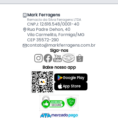
- Aplicação: Acabamento e ocultação de furos em
móveis
Mark Ferragens
Remaclo da Silva Ferragens LTDA
Indicado para:
CNPJ: 12.616.548/0001-40
- Acabamento e ocultação de furos em móveis
Rua Padre Dehon, 40
Vila Carmelita, Formiga/MG
CEP 35572-290
contato@markferragens.com.br
Siga-nos
Baixe nosso app
Google Play
App Store