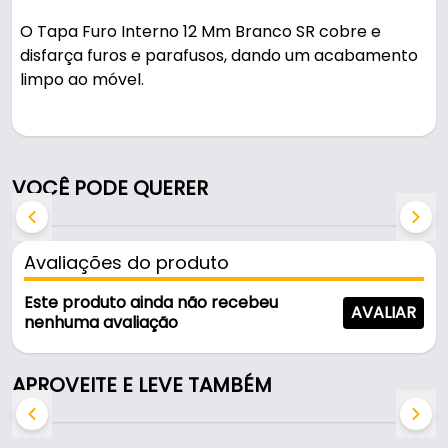
O Tapa Furo Interno 12 Mm Branco SR cobre e
disfarça furos e parafusos, dando um acabamento
limpo ao móvel.
Indicado para acabamento e ocultação de furos
em móveis.
VOCÊ PODE QUERER
Fabricado em Polímero, é resistente e durável no
uso diário.
Avaliações do produto
Características:
- Marca: SR
Este produto ainda não recebeu
AVALIAR
- Modelo: Interno
nenhuma avaliação
- Material: Polímero
- Cor: Branco
APROVEITE E LEVE TAMBÉM
- Forma: Redonda
- Diâmetro interno: 12 Mm
- Conteúdo de embalagem: 100 Unidades