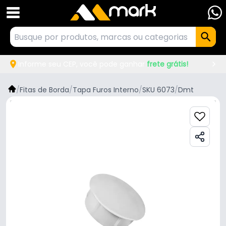
Informe seu CEP, você pode ganhar
frete grátis!
/
Fitas de Borda
/
Tapa Furos Interno
/
SKU 6073
/
Dmt