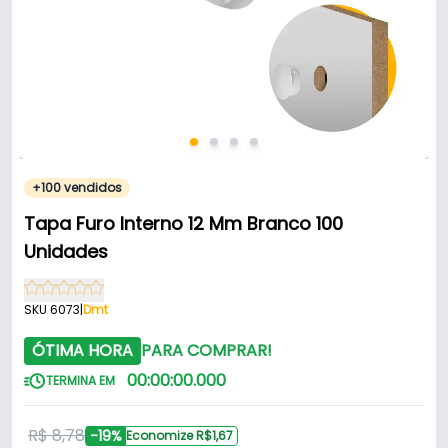
+100 vendidos
Tapa Furo Interno 12 Mm Branco 100
Unidades
SKU 6073
|
Dmt
ÓTIMA HORA
PARA COMPRAR!
00
:
00
:
00
.
000
TERMINA EM
R$ 8,78
-19%
Economize R$1,67