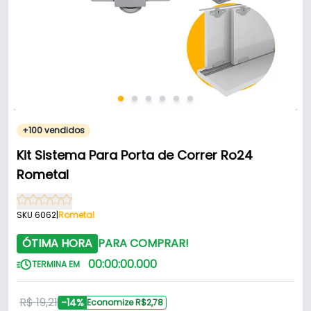
+100 vendidos
Kit Sistema Para Porta de Correr Ro24
Rometal
SKU 6062
|
Rometal
ÓTIMA HORA
PARA COMPRAR!
00
:
00
:
00
.
000
TERMINA EM
R$ 19,21
-14%
Economize R$2,78