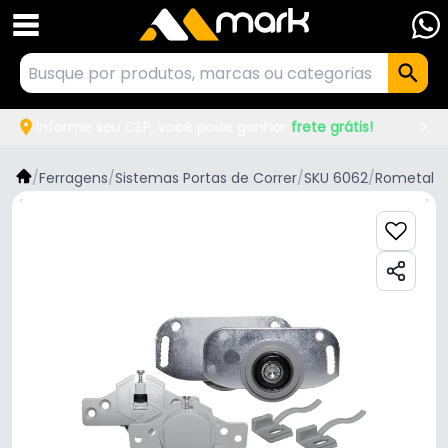
Informe seu CEP, você pode ganhar
frete grátis!
/
Ferragens
/
Sistemas Portas de Correr
/
SKU 6062
/
Rometal