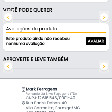
Chata
- Parafusos indicado ao alumínio: 3,5 X 9,5 Mm -
VOCÊ PODE QUERER
Cabeça Chata
- Componentes do kit: 02 Carros Deslizadores / 02
Freios / 02 Guias
Avaliações do produto
Este produto ainda não recebeu
Conteúdo de Embalagem (Para 1 Porta):
AVALIAR
nenhuma avaliação
- 02 Carros Deslizadores - Rometal.
- 02 Guias - Rometal.
APROVEITE E LEVE TAMBÉM
- 02 Freios - Rometal.
(Não Acompanha Parafusos de Fixação)
Indicação de Trilho Embutido Para o RO-24:
Mark Ferragens
Remaclo da Silva Ferragens LTDA
CNPJ: 12.616.548/0001-40
- Trilho Inferior Individual Para Portas de Correr,
Rua Padre Dehon, 40
RM-026 - Rometal.
Vila Carmelita, Formiga/MG