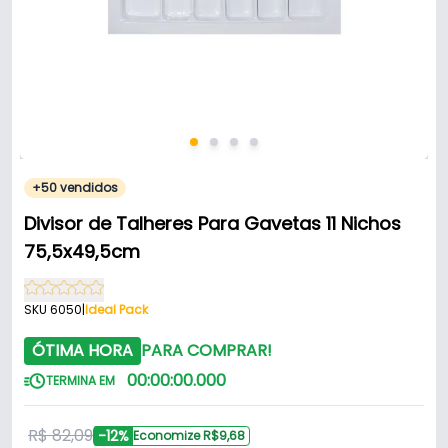
+50 vendidos
Divisor de Talheres Para Gavetas 11 Nichos
75,5x49,5cm
SKU 6050
|
Ideal Pack
ÓTIMA HORA
PARA COMPRAR!
00
:
00
:
00
.
000
TERMINA EM
R$ 82,09
-12%
Economize R$9,68