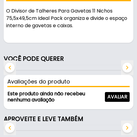
O Divisor de Talheres Para Gavetas 11 Nichos
75,5x49,5cm Ideal Pack organiza e divide o espaço
interno de gavetas e caixas.
Pode ser usado em gavetas e armários.
Fabricado em Poliestireno de alta resistência na
VOCÊ PODE QUERER
cor branca, é resistente e durável no uso diário.
Características:
Avaliações do produto
- Marca: Ideal Pack
- Modelo: Og-043
Este produto ainda não recebeu
AVALIAR
- Material: Poliestireno de alta resistência
nenhuma avaliação
- Cor: Branco
- Comprimento: 75,5 cm (ajuste mínimo 69,5 cm)
APROVEITE E LEVE TAMBÉM
- Largura: 49,5 cm ( ajuste mínimo 43,5 cm)
- Altura: 5,5 mm
- Espessura: 2 mm