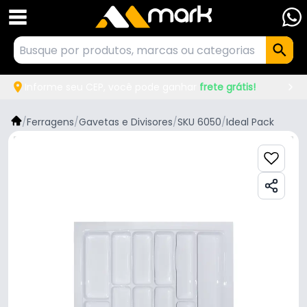
Informe seu CEP, você pode ganhar
frete grátis!
/
Ferragens
/
Gavetas e Divisores
/
SKU 6050
/
Ideal Pack