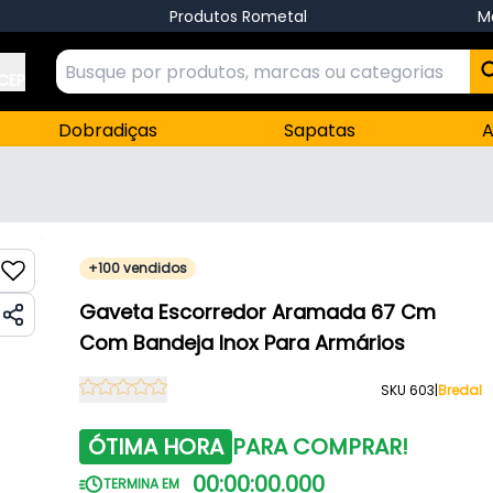
Produtos Rometal
M
 CEP
Dobradiças
Sapatas
A
+100 vendidos
Gaveta Escorredor Aramada 67 Cm
Com Bandeja Inox Para Armários
SKU 603
|
Bredal
ÓTIMA HORA
PARA COMPRAR!
00
:
00
:
00
.
000
TERMINA EM