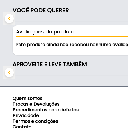
VOCÊ PODE QUERER
Características:
- Marca: Bredal
- Modelo: 1068
Avaliações do produto
- Material: Aço
- Cor: Cromado
Este produto ainda não recebeu nenhuma avalia
- Comprimento: 670 mm
- Largura: 670mm
- Altura: 210mm
APROVEITE E LEVE TAMBÉM
- Embalagem: Caixa
- Comercializado: Unidade
- Profundidade: 450mm
- Bandeja: Sim
- Acompanha: Kit de Fixação
Quem somos
- Indicado para litoral: Não
Trocas e Devoluções
- É inox: Não
Procedimentos para defeitos
Privacidade
Termos e condições
Contato