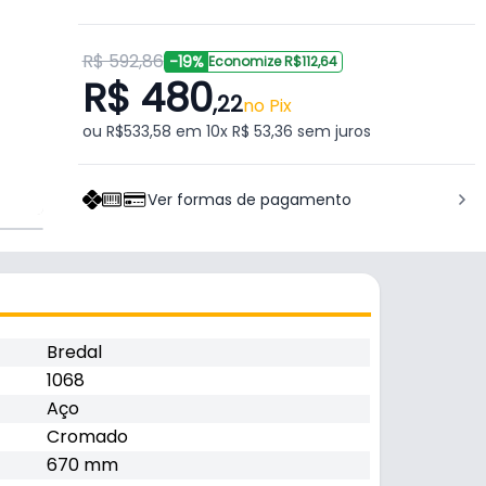
R$ 592,86
-19%
Economize R$112,64
R$ 480
,22
no Pix
ou R$533,58 em 10x R$ 53,36 sem juros
Ver formas de pagamento
Bredal
1068
Aço
Cromado
670 mm