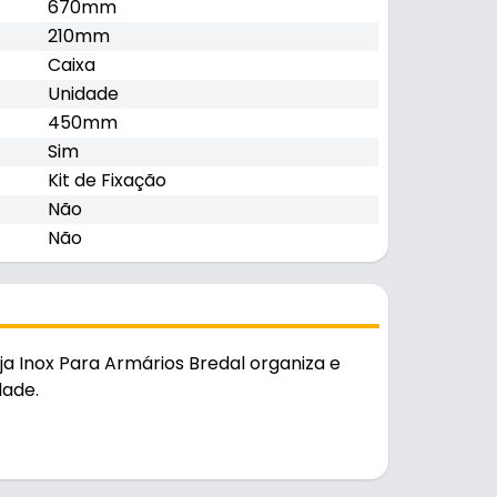
670mm
210mm
Caixa
Unidade
450mm
Sim
Kit de Fixação
Não
Não
Inox Para Armários Bredal organiza e
dade.
urável no uso diário.