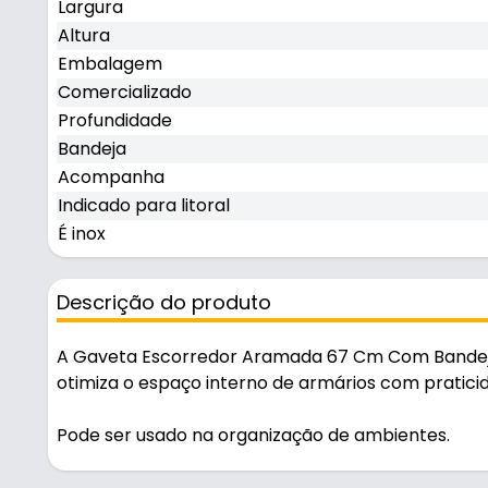
Largura
Altura
Embalagem
Comercializado
Profundidade
Bandeja
Acompanha
Indicado para litoral
É inox
Descrição do produto
A Gaveta Escorredor Aramada 67 Cm Com Bandeja 
otimiza o espaço interno de armários com pratici
Pode ser usado na organização de ambientes.
Fabricada em Aço na cor cromada, é resistente e d