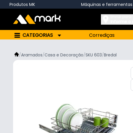
Produtos MK
Máquinas e ferramentas
Enviar para:
Informe o
CATEGORIAS
Corrediças
/
Aramados
/
Casa e Decoração
/
SKU 603
/
Bredal