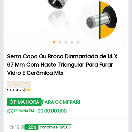
Serra Copo Ou Broca Diamantada de 14 X
67 Mm Com Haste Triangular Para Furar
Vidro E Cerâmica Mtx
SKU 6025
|
Mtx
ÓTIMA HORA
PARA COMPRAR!
00
:
00
:
00
.
000
TERMINA EM
R$ 19,31
-26%
Economize R$5,06