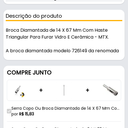
Descrição do produto
Broca Diamantada de 14 X 67 Mm Com Haste
Triangular Para Furar Vidro E Cerâmica - MTX.
A broca diamantada modelo 726149 da renomada
marca MTX, foi projetada para furos precisos em
vidro e cerâmica, sendo indispensável para
profissionais que buscam qualidade e eficiência.
COMPRE JUNTO
Fabricada em aço com revestimento diamantado
aplicado por método galvanizado, esta broca
+
+
possui uma haste de formato triangular que
garante maior estabilidade durante o uso e é
adequada para furadeiras de todos os tipos. Com
Serra Copo Ou Broca Diamantada de 14 X 67 Mm Com
um diâmetro de 14 mm (1,4 cm) e comprimento
Haste Triangular Para Furar Vidro E Cerâmica Mtx
por
R$
15,83
total de 67 mm (6,7 cm), ela é ideal para materiais
delicados, proporcionando cortes retos e limpos