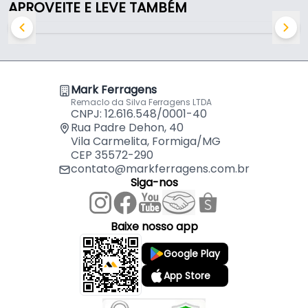
APROVEITE E LEVE TAMBÉM
Com Haste Triangular Para Furar Vidro E Cerâmica
por
R$
43,98
Características:
Mtx
- Marca: Mtx
- Modelo: 726149
- Linha: Diamantada
- Material: Aço Revestido em Diamante
Mark Ferragens
- Formato da haste de encaixe: Triangular
Remaclo da Silva Ferragens LTDA
CNPJ: 12.616.548/0001-40
- Tipo de corte: Reto
Rua Padre Dehon, 40
- Diâmetro da broca: 14 Mm - (1,4 Cm)
Vila Carmelita, Formiga/MG
- Comprimento da broca: 67 Mm - (6,7 Cm)
CEP 35572-290
- Indicada para: Vidro / Cerâmica
contato@markferragens.com.br
- Obrigatório uso de água: Sim
Siga-nos
- Conteúdo de embalagem: 01 Broca Diamantada
Baixe nosso app
Google Play
App Store