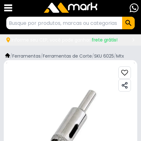
Informe seu CEP, você pode ganhar
frete grátis!
/
Ferramentas
/
Ferramentas de Corte
/
SKU 6025
/
Mtx