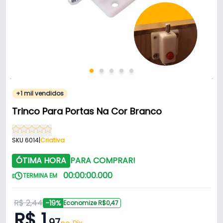
+1 mil vendidos
Trinco Para Portas Na Cor Branco
SKU 6014
|
Criativa
ÓTIMA HORA
PARA COMPRAR!
00
:
00
:
00
.
000
TERMINA EM
R$ 2,44
-19%
Economize R$0,47
R$ 1
,97