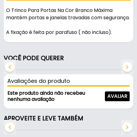
O Trinco Para Portas Na Cor Branco Máxima
mantém portas e janelas travadas com segurança.
A fixação é feita por parafuso ( não incluso).
Características:
- Marca: Máxima
VOCÊ PODE QUERER
- Modelo: TPP
- Cor: Branco
- Comprimento: 37mm
Avaliações do produto
- Largura: 36mm
- Dimensões: 36 x 37 x 16,7mm
Este produto ainda não recebeu
AVALIAR
- Fixação: Parafuso ( não incluso)
nenhuma avaliação
- Comercializado: Unidade
- Indicação de uso: Porta Armário
APROVEITE E LEVE TAMBÉM
- Diâmetro pino: 6mm
- Componentes do kit: 1 trinco