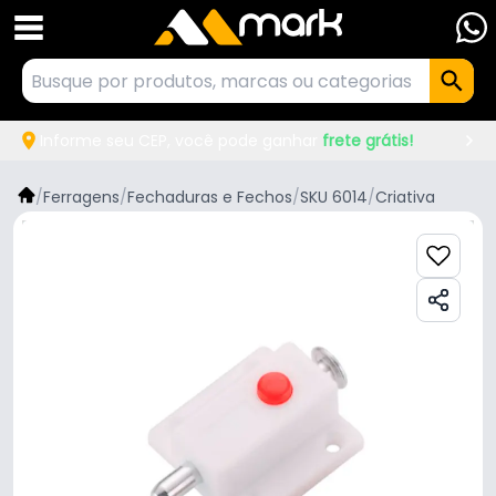
Informe seu CEP, você pode ganhar
frete grátis!
/
Ferragens
/
Fechaduras e Fechos
/
SKU 6014
/
Criativa