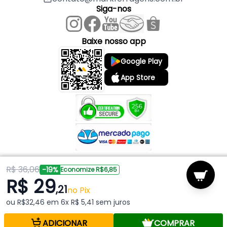
- Diâmetro da borracha: Ø60mm
Siga-nos
- Dureza da borracha: 45 shore A
Baixe nosso app
Google Play
App Store
R$ 36,06
Copyright © 2026 Mark Ferragens. Todos os direitos reservados.
-19%
Economize R$6,85
R$ 29
,21
Powered by
no Pix
ou R$32,46 em 6x R$ 5,41 sem juros
ADICIONAR
COMPRAR