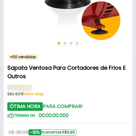
+50 vendidos
Sapata Ventosa Para Cortadores de Frios E
Outros
SKU 6011
|
Vibra-stop
ÓTIMA HORA
PARA COMPRAR!
00
:
00
:
00
.
000
TERMINA EM
R$ 36,06
-19%
Economize R$6,85