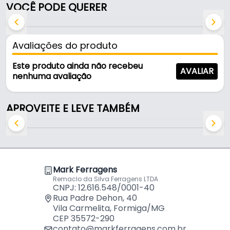
equipamento, sem reduzir a ótima performance de
VOCÊ PODE QUERER
redução nos níveis de vibração.
Aplicações
Avaliações do produto
Ventosa de borracha para cortadores de frios,
Este produto ainda não recebeu
AVALIAR
centrais telefônicas, mesas, armários, etc.
nenhuma avaliação
Características:
APROVEITE E LEVE TAMBÉM
- Marca: Vibra-stop
- Modelo: Ventosa II 3/8
- Cor: Preto
- Capacidade de Carga: 25 a 40kg
- Diâmetro: Ø60mm
Mark Ferragens
- Altura de base: 35mm
Remaclo da Silva Ferragens LTDA
- Capacidade dinâmica: 100kg
CNPJ: 12.616.548/0001-40
- Parafuso: 3/8'' x 35mm
Rua Padre Dehon, 40
Vila Carmelita, Formiga/MG
- Altura da base: 35 mm
CEP 35572-290
- Capacidade de dinâmica por peça: 100kg
contato@markferragens.com.br