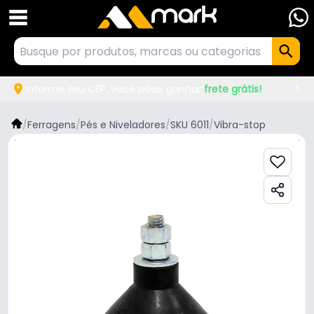
Informe seu CEP, você pode ganhar
frete grátis!
/
Ferragens
/
Pés e Niveladores
/
SKU 6011
/
Vibra-stop