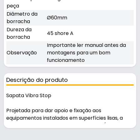
peça
Diâmetro da
Ø60mm
borracha
Dureza da
45 shore A
borracha
Importante ler manual antes da
Observação
montagens para um bom
funcionamento
Descrição do produto
Sapata Vibra Stop
Projetada para dar apoio e fixação aos
equipamentos instalados em superfícies lisas, a
Linha Ventosa oferece ótima aderência(obtida
através do sistema de sucção) e apoio ao